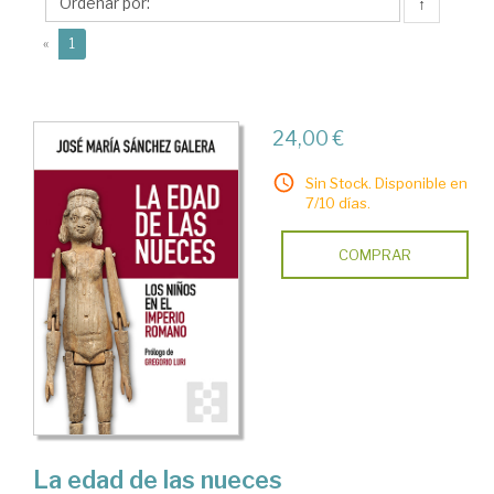
José
↑
María
(current)
«
1
24,00 €
Sin Stock. Disponible en
7/10 días.
COMPRAR
La edad de las nueces