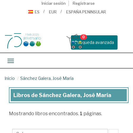
Iniciar sesión
Registrarse
ES
EUR
ESPAÑA PENINSULAR
0
Busqueda avanzada
Toggle navigation
Inicio
Sánchez Galera, José María
Libros de Sánchez Galera, José María
Libros
de
Mostrando
libros encontrados.
1
páginas.
Sánchez
Galera,