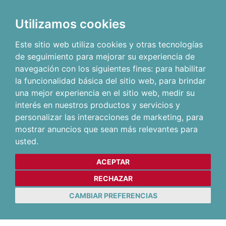
Utilizamos cookies
Este sitio web utiliza cookies y otras tecnologías
de seguimiento para mejorar su experiencia de
navegación con los siguientes fines:
para habilitar
la funcionalidad básica del sitio web
,
para brindar
una mejor experiencia en el sitio web
,
medir su
interés en nuestros productos y servicios y
personalizar las interacciones de marketing
,
para
mostrar anuncios que sean más relevantes para
usted
.
ACEPTAR
RECHAZAR
CAMBIAR PREFERENCIAS