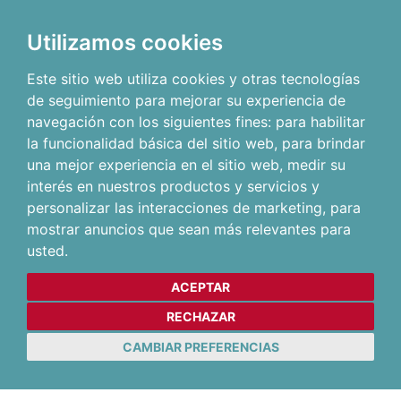
Utilizamos cookies
Este sitio web utiliza cookies y otras tecnologías
de seguimiento para mejorar su experiencia de
navegación con los siguientes fines:
para habilitar
la funcionalidad básica del sitio web
,
para brindar
una mejor experiencia en el sitio web
,
medir su
interés en nuestros productos y servicios y
personalizar las interacciones de marketing
,
para
mostrar anuncios que sean más relevantes para
usted
.
ACEPTAR
RECHAZAR
CAMBIAR PREFERENCIAS