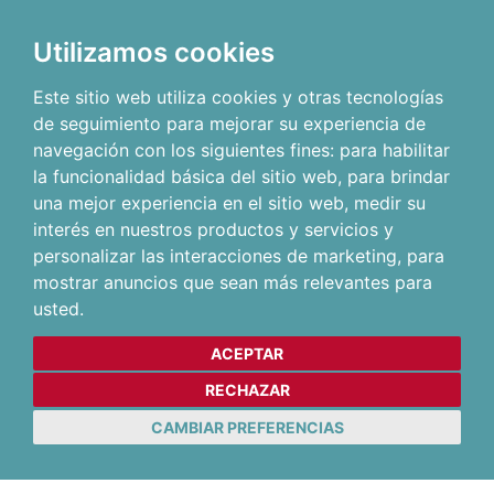
Utilizamos cookies
Este sitio web utiliza cookies y otras tecnologías
de seguimiento para mejorar su experiencia de
navegación con los siguientes fines:
para habilitar
la funcionalidad básica del sitio web
,
para brindar
una mejor experiencia en el sitio web
,
medir su
interés en nuestros productos y servicios y
personalizar las interacciones de marketing
,
para
mostrar anuncios que sean más relevantes para
usted
.
ACEPTAR
RECHAZAR
CAMBIAR PREFERENCIAS