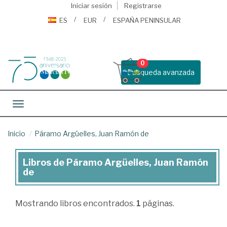
Iniciar sesión
Registrarse
ES
EUR
ESPAÑA PENINSULAR
0
Busqueda avanzada
Toggle navigation
Inicio
Páramo Argüelles, Juan Ramón de
Libros de Páramo Argüelles, Juan Ramón
Libros
de
de
Páramo
Mostrando
libros encontrados.
1
páginas.
Argüelles,