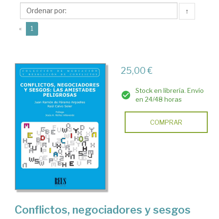
Juan
↑
Ramón
(current)
de
«
1
25,00 €
Stock en librería. Envío
en 24/48 horas
COMPRAR
Conflictos, negociadores y sesgos