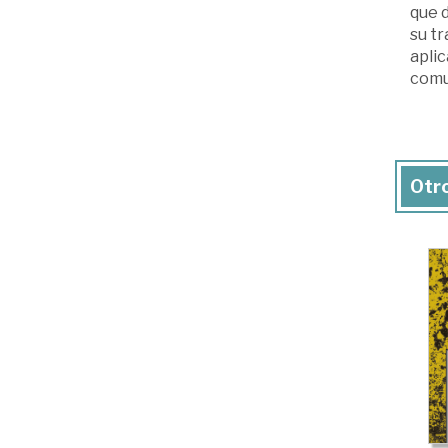
que 
su tr
aplic
comun
Otro