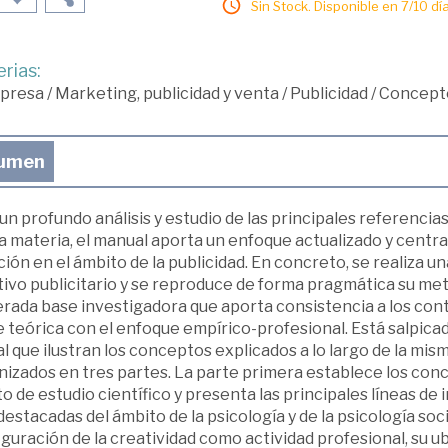
Sin Stock. Disponible en 7/10 día
rias:
presa
/
Marketing, publicidad y venta
/
Publicidad
/
Concepto 
umen
un profundo análisis y estudio de las principales referenci
a materia, el manual aporta un enfoque actualizado y centra
ión en el ámbito de la publicidad. En concreto, se realiza u
tivo publicitario y se reproduce de forma pragmática su me
rada base investigadora que aporta consistencia a los cont
 teórica con el enfoque empírico-profesional. Está salpicad
l que ilustran los conceptos explicados a lo largo de la mism
nizados en tres partes. La parte primera establece los con
o de estudio científico y presenta las principales líneas de
estacadas del ámbito de la psicología y de la psicología soci
guración de la creatividad como actividad profesional, su ub