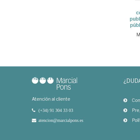
c
publ
públ
M
¿DUD
Atención al cliente
Com
Pre
(+34) 91 304 33 03
Polí
atencion@marcialpons.es