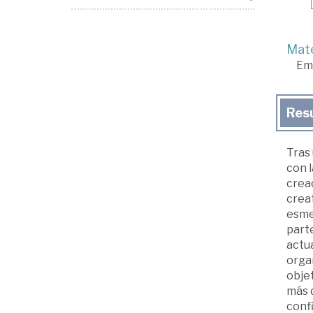
Mate
Em
Res
Tras 
con l
creac
crea
esme
parte
actua
orga
objet
más d
confi