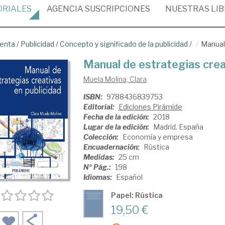
ORIALES
AGENCIA
SUSCRIPCIONES
NUESTRAS
LI
venta
/
Publicidad
/
Concepto y significado de la publicidad
/
Manual 
Manual de estrategias crea
Muela Molina, Clara
ISBN:
9788436839753
Editorial:
Ediciones Pirámide
Fecha de la edición:
2018
Lugar de la edición:
Madrid. España
Colección:
Economía y empresa
Encuadernación:
Rústica
Medidas:
25 cm
Nº Pág.:
198
Idiomas:
Español
Papel: Rústica
19,50 €