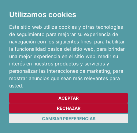
Utilizamos cookies
Este sitio web utiliza cookies y otras tecnologías
de seguimiento para mejorar su experiencia de
navegación con los siguientes fines:
para habilitar
la funcionalidad básica del sitio web
,
para brindar
una mejor experiencia en el sitio web
,
medir su
interés en nuestros productos y servicios y
personalizar las interacciones de marketing
,
para
mostrar anuncios que sean más relevantes para
usted
.
ACEPTAR
RECHAZAR
CAMBIAR PREFERENCIAS