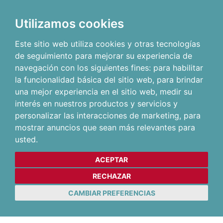
Utilizamos cookies
Este sitio web utiliza cookies y otras tecnologías
de seguimiento para mejorar su experiencia de
navegación con los siguientes fines:
para habilitar
la funcionalidad básica del sitio web
,
para brindar
una mejor experiencia en el sitio web
,
medir su
interés en nuestros productos y servicios y
personalizar las interacciones de marketing
,
para
mostrar anuncios que sean más relevantes para
usted
.
ACEPTAR
RECHAZAR
CAMBIAR PREFERENCIAS