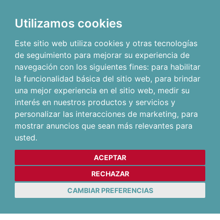
Utilizamos cookies
Este sitio web utiliza cookies y otras tecnologías
de seguimiento para mejorar su experiencia de
navegación con los siguientes fines:
para habilitar
la funcionalidad básica del sitio web
,
para brindar
una mejor experiencia en el sitio web
,
medir su
interés en nuestros productos y servicios y
personalizar las interacciones de marketing
,
para
mostrar anuncios que sean más relevantes para
usted
.
ACEPTAR
RECHAZAR
CAMBIAR PREFERENCIAS