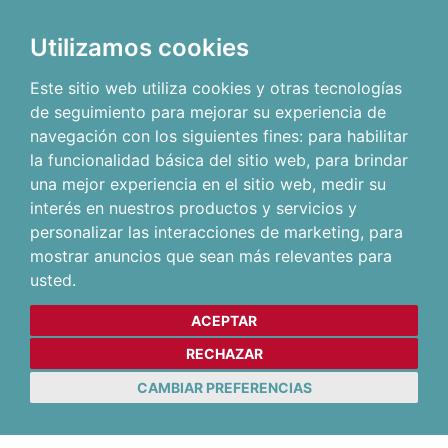
Utilizamos cookies
Este sitio web utiliza cookies y otras tecnologías
de seguimiento para mejorar su experiencia de
navegación con los siguientes fines:
para habilitar
la funcionalidad básica del sitio web
,
para brindar
una mejor experiencia en el sitio web
,
medir su
interés en nuestros productos y servicios y
personalizar las interacciones de marketing
,
para
mostrar anuncios que sean más relevantes para
usted
.
ACEPTAR
RECHAZAR
CAMBIAR PREFERENCIAS