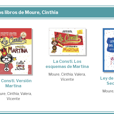
s libros de Moure, Cinthia
La Consti. Los
esquemas de Martina
Moure, Cinthia
;
Valera,
Ley de
Vicente
 Consti. Versión
Sec
Martina
Moure,
re, Cinthia
;
Valera,
Vicente