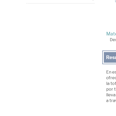
Mate
De
Res
En es
ofrec
la to
por 
lleva
a tra