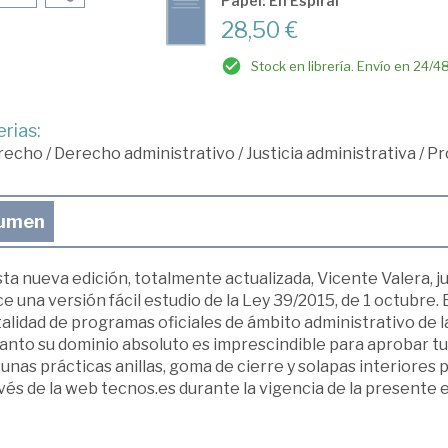
Papel: En Espiral
28,50 €
Stock en librería. Envío en 24/4
rias:
recho
/
Derecho administrativo
/
Justicia administrativa
/
Pr
umen
ta nueva edición, totalmente actualizada, Vicente Valera, j
e una versión fácil estudio de la Ley 39/2015, de 1 octubre
talidad de programas oficiales de ámbito administrativo de 
tanto su dominio absoluto es imprescindible para aprobar t
 unas prácticas anillas, goma de cierre y solapas interiores 
vés de la web tecnos.es durante la vigencia de la presente e