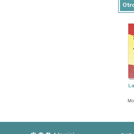
Otro
La
Mou