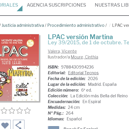
ORIALES
AGENCIA
SUSCRIPCIONES
NUESTRAS
LI
/
Justicia administrativa
/
Procedimiento administrativo
/
LPAC ver
LPAC versión Martina
Ley 39/2015, de 1 de octubre. T
Valera, Vicente
Ilustrador/a
Moure, Cinthia
ISBN:
9788430994236
Editorial:
Editorial Tecnos
Fecha de la edición:
2026
Lugar de la edición:
Madrid. España
Edición número:
6ª ed.
Colección:
La Edición más Bella del Reino
Encuadernación:
En Espiral
Medidas:
24 cm
Nº Pág.:
264
Idiomas:
Español