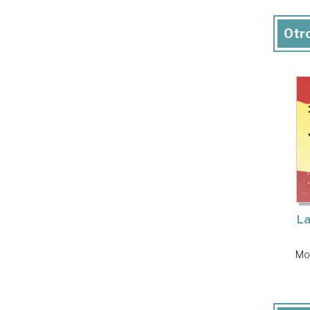
Otro
La
Mou