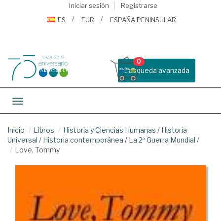
Iniciar sesión
Registrarse
ES
EUR
ESPAÑA PENINSULAR
0
Busqueda avanzada
Toggle navigation
Inicio
Libros
Historia y Ciencias Humanas
/
Historia
Universal
/
Historia contemporánea
/
La 2ª Guerra Mundial
/
Love, Tommy