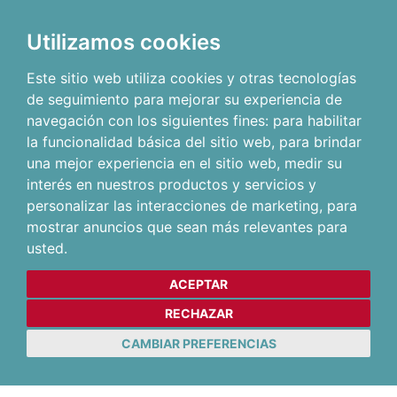
Utilizamos cookies
Este sitio web utiliza cookies y otras tecnologías
de seguimiento para mejorar su experiencia de
navegación con los siguientes fines:
para habilitar
la funcionalidad básica del sitio web
,
para brindar
una mejor experiencia en el sitio web
,
medir su
interés en nuestros productos y servicios y
personalizar las interacciones de marketing
,
para
mostrar anuncios que sean más relevantes para
usted
.
ACEPTAR
RECHAZAR
CAMBIAR PREFERENCIAS