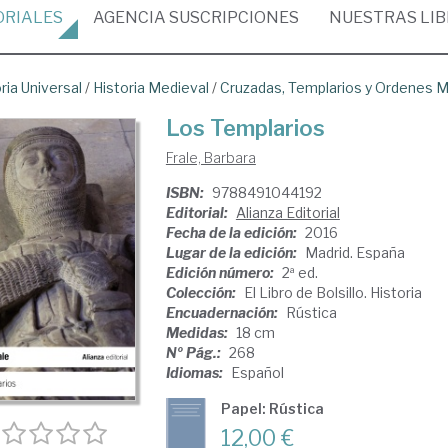
ORIALES
AGENCIA
SUSCRIPCIONES
NUESTRAS
LI
ria Universal
/
Historia Medieval
/
Cruzadas, Templarios y Ordenes Mi
Los Templarios
Frale, Barbara
ISBN:
9788491044192
Editorial:
Alianza Editorial
Fecha de la edición:
2016
Lugar de la edición:
Madrid. España
Edición número:
2ª ed.
Colección:
El Libro de Bolsillo. Historia
Encuadernación:
Rústica
Medidas:
18 cm
Nº Pág.:
268
Idiomas:
Español
Papel: Rústica
12,00 €