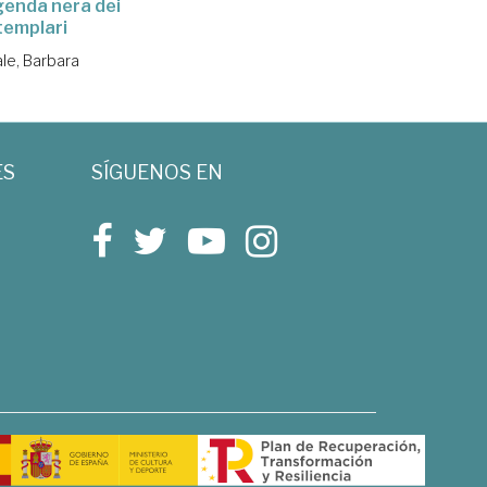
genda nera dei
templari
ale, Barbara
ES
SÍGUENOS EN