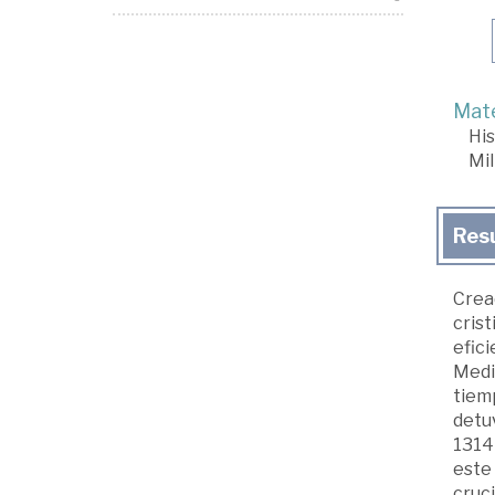
Mate
His
Mil
Res
Cread
crist
efici
Medit
tiemp
detuv
1314 
este 
cruci