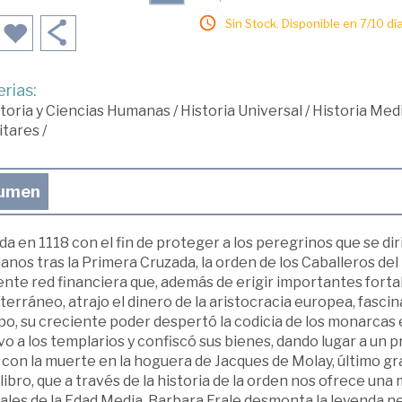
Sin Stock. Disponible en 7/10 día
rias:
toria y Ciencias Humanas
/
Historia Universal
/
Historia Med
itares
/
umen
a en 1118 con el fin de proteger a los peregrinos que se di
ianos tras la Primera Cruzada, la orden de los Caballeros d
ente red financiera que, además de erigir importantes fortal
erráneo, atrajo el dinero de la aristocracia europea, fascin
o, su creciente poder despertó la codicia de los monarcas 
o a los templarios y confiscó sus bienes, dando lugar a un p
con la muerte en la hoguera de Jacques de Molay, último gra
libro, que a través de la historia de la orden nos ofrece una
ales de la Edad Media, Barbara Frale desmonta la leyenda ne