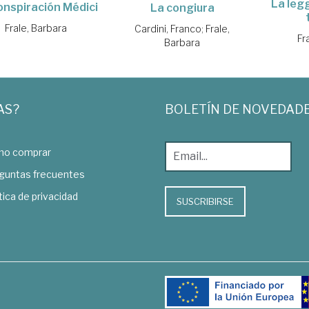
La leg
onspiración Médici
La congiura
Frale, Barbara
Cardini, Franco
;
Frale,
Fr
Barbara
AS?
BOLETÍN DE NOVEDAD
o comprar
guntas frecuentes
tica de privacidad
SUSCRIBIRSE