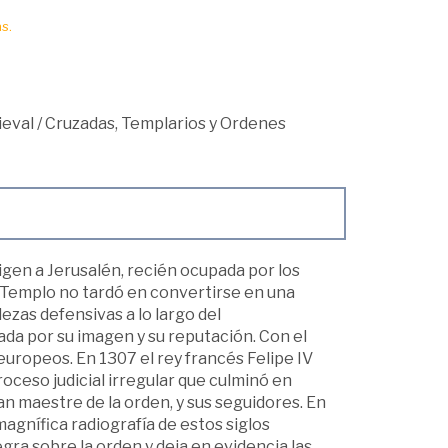
s.
ieval
/
Cruzadas, Templarios y Ordenes
rigen a Jerusalén, recién ocupada por los
el Templo no tardó en convertirse en una
ezas defensivas a lo largo del
ada por su imagen y su reputación. Con el
europeos. En 1307 el rey francés Felipe IV
roceso judicial irregular que culminó en
n maestre de la orden, y sus seguidores. En
 magnífica radiografía de estos siglos
gra sobre la orden y deja en evidencia las