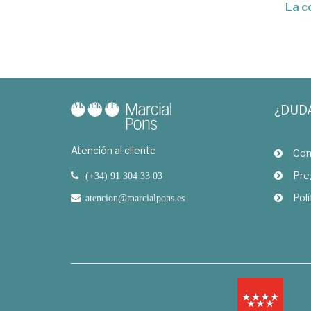
La c
¿DUD
Atención al cliente
Com
Pre
(+34) 91 304 33 03
Polí
atencion@marcialpons.es