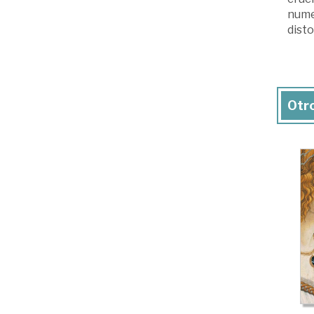
nume
disto
Otro