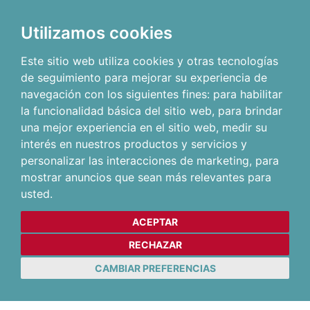
Utilizamos cookies
Este sitio web utiliza cookies y otras tecnologías
de seguimiento para mejorar su experiencia de
navegación con los siguientes fines:
para habilitar
la funcionalidad básica del sitio web
,
para brindar
una mejor experiencia en el sitio web
,
medir su
interés en nuestros productos y servicios y
personalizar las interacciones de marketing
,
para
mostrar anuncios que sean más relevantes para
usted
.
ACEPTAR
RECHAZAR
CAMBIAR PREFERENCIAS