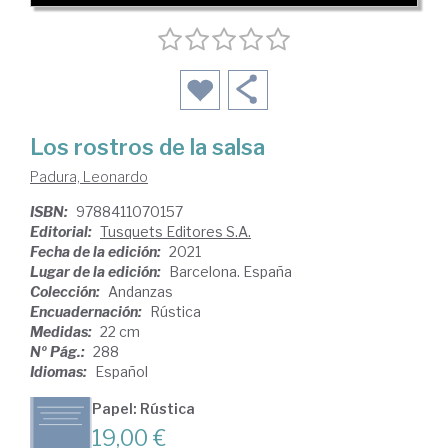
Los rostros de la salsa
Padura, Leonardo
ISBN:
9788411070157
Editorial:
Tusquets Editores S.A.
Fecha de la edición:
2021
Lugar de la edición:
Barcelona. España
Colección:
Andanzas
Encuadernación:
Rústica
Medidas:
22 cm
Nº Pág.:
288
Idiomas:
Español
Papel: Rústica
19,00 €