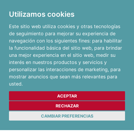
Utilizamos cookies
Este sitio web utiliza cookies y otras tecnologías
de seguimiento para mejorar su experiencia de
navegación con los siguientes fines:
para habilitar
la funcionalidad básica del sitio web
,
para brindar
una mejor experiencia en el sitio web
,
medir su
interés en nuestros productos y servicios y
personalizar las interacciones de marketing
,
para
mostrar anuncios que sean más relevantes para
usted
.
ACEPTAR
RECHAZAR
CAMBIAR PREFERENCIAS