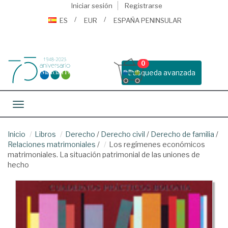
Iniciar sesión
Registrarse
ES
EUR
ESPAÑA PENINSULAR
0
Busqueda avanzada
Toggle navigation
Inicio
Libros
Derecho
/
Derecho civil
/
Derecho de familia
/
Relaciones matrimoniales
/
Los regímenes económicos
matrimoniales. La situación patrimonial de las uniones de
hecho