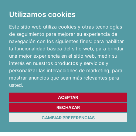
Utilizamos cookies
Este sitio web utiliza cookies y otras tecnologías
de seguimiento para mejorar su experiencia de
navegación con los siguientes fines:
para habilitar
la funcionalidad básica del sitio web
,
para brindar
una mejor experiencia en el sitio web
,
medir su
interés en nuestros productos y servicios y
personalizar las interacciones de marketing
,
para
mostrar anuncios que sean más relevantes para
usted
.
ACEPTAR
RECHAZAR
CAMBIAR PREFERENCIAS