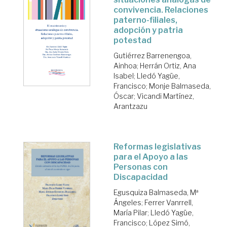
convivencia. Relaciones
paterno-filiales,
adopción y patria
potestad
Gutiérrez Barrenengoa,
Ainhoa
;
Herrán Ortiz, Ana
Isabel
;
Lledó Yagüe,
Francisco
;
Monje Balmaseda,
Óscar
;
Vicandi Martínez,
Arantzazu
Reformas legislativas
para el Apoyo a las
Personas con
Discapacidad
Egusquiza Balmaseda, Mª
Ángeles
;
Ferrer Vanrrell,
María Pilar
;
Lledó Yagüe,
Francisco
;
López Simó,