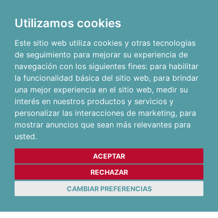
Utilizamos cookies
Este sitio web utiliza cookies y otras tecnologías
de seguimiento para mejorar su experiencia de
navegación con los siguientes fines:
para habilitar
la funcionalidad básica del sitio web
,
para brindar
una mejor experiencia en el sitio web
,
medir su
interés en nuestros productos y servicios y
personalizar las interacciones de marketing
,
para
mostrar anuncios que sean más relevantes para
usted
.
ACEPTAR
RECHAZAR
CAMBIAR PREFERENCIAS