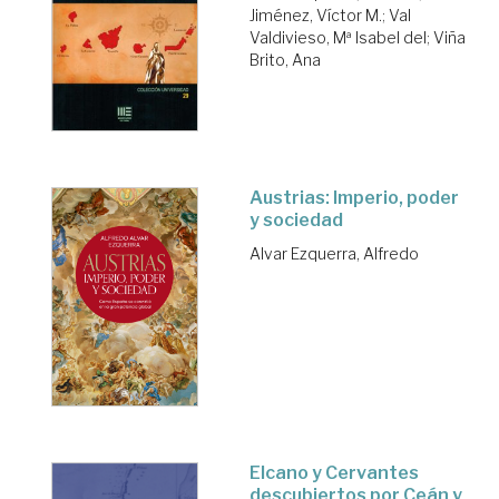
Jiménez, Víctor M.
;
Val
Valdivieso, Mª Isabel del
;
Viña
Brito, Ana
Austrias: Imperio, poder
y sociedad
Alvar Ezquerra, Alfredo
Elcano y Cervantes
descubiertos por Ceán y