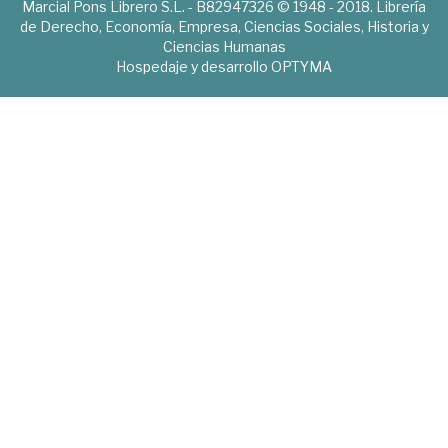
Marcial Pons Librero S.L. - B82947326 © 1948 - 2018. Librería
de Derecho, Economía, Empresa, Ciencias Sociales, Historia y
Ciencias Humanas
Hospedaje y desarrollo
OPTYMA