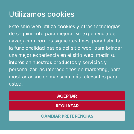
Utilizamos cookies
Este sitio web utiliza cookies y otras tecnologías
de seguimiento para mejorar su experiencia de
navegación con los siguientes fines:
para habilitar
la funcionalidad básica del sitio web
,
para brindar
una mejor experiencia en el sitio web
,
medir su
interés en nuestros productos y servicios y
personalizar las interacciones de marketing
,
para
mostrar anuncios que sean más relevantes para
usted
.
ACEPTAR
RECHAZAR
CAMBIAR PREFERENCIAS