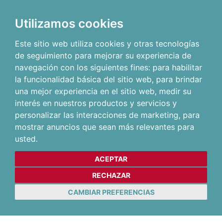
Utilizamos cookies
Este sitio web utiliza cookies y otras tecnologías
de seguimiento para mejorar su experiencia de
navegación con los siguientes fines:
para habilitar
la funcionalidad básica del sitio web
,
para brindar
una mejor experiencia en el sitio web
,
medir su
interés en nuestros productos y servicios y
personalizar las interacciones de marketing
,
para
mostrar anuncios que sean más relevantes para
usted
.
ACEPTAR
RECHAZAR
CAMBIAR PREFERENCIAS