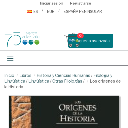
Iniciar sesión
Registrarse
ES
EUR
ESPAÑA PENINSULAR
0
Busqueda avanzada
Toggle navigation
Inicio
Libros
Historia y Ciencias Humanas
/
Filología y
Lingüística
/
Lingüística
/
Otras Filologías
/
Los orígenes de
la Historia