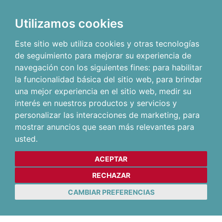
Utilizamos cookies
Este sitio web utiliza cookies y otras tecnologías
de seguimiento para mejorar su experiencia de
navegación con los siguientes fines:
para habilitar
la funcionalidad básica del sitio web
,
para brindar
una mejor experiencia en el sitio web
,
medir su
interés en nuestros productos y servicios y
personalizar las interacciones de marketing
,
para
mostrar anuncios que sean más relevantes para
usted
.
ACEPTAR
RECHAZAR
CAMBIAR PREFERENCIAS