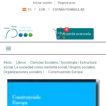
Iniciar sesión
Registrarse
ES
EUR
ESPAÑA PENINSULAR
0
Busqueda avanzada
Toggle navigation
Inicio
Libros
Ciencias Sociales
/
Sociología
/
Estructura
social. La sociedad como sistema social
/
Grupos sociales.
Organizaciones sociales
/
Construyendo Europa