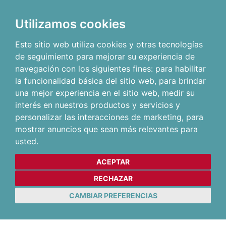
Utilizamos cookies
Este sitio web utiliza cookies y otras tecnologías
de seguimiento para mejorar su experiencia de
navegación con los siguientes fines:
para habilitar
la funcionalidad básica del sitio web
,
para brindar
una mejor experiencia en el sitio web
,
medir su
interés en nuestros productos y servicios y
personalizar las interacciones de marketing
,
para
mostrar anuncios que sean más relevantes para
usted
.
ACEPTAR
RECHAZAR
CAMBIAR PREFERENCIAS