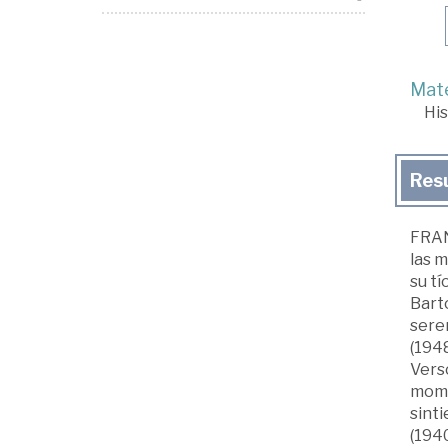
Mate
His
Res
FRAN
las m
su tí
Barto
sere
(194
Verso
momen
sinti
(194