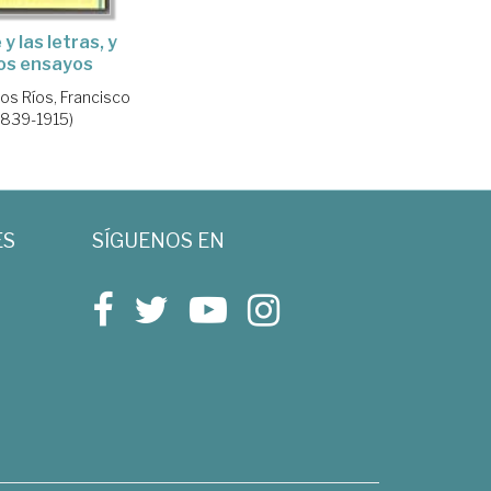
 y las letras, y
os ensayos
los Ríos, Francisco
1839-1915)
ES
SÍGUENOS EN