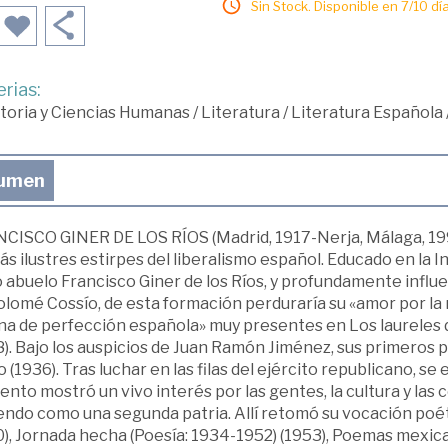
Sin Stock. Disponible en 7/10 día
rias:
toria y Ciencias Humanas
/
Literatura
/
Literatura Española
umen
CISCO GINER DE LOS RÍOS (Madrid, 1917-Nerja, Málaga, 1995
ás ilustres estirpes del liberalismo español. Educado en la 
o abuelo Francisco Giner de los Ríos, y profundamente influ
lomé Cossío, de esta formación perduraría su «amor por la 
na de perfección española» muy presentes en Los laureles 
8). Bajo los auspicios de Juan Ramón Jiménez, sus primeros
 (1936). Tras luchar en las filas del ejército republicano, se
to mostró un vivo interés por las gentes, la cultura y las
endo como una segunda patria. Allí retomó su vocación poét
0), Jornada hecha (Poesía: 1934-1952) (1953), Poemas mexic