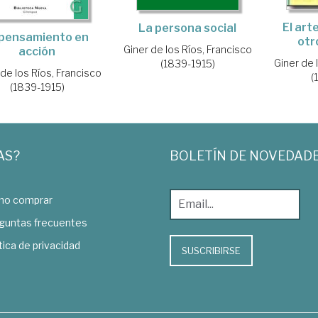
El arte
La persona social
 pensamiento en
otr
Giner de los Ríos, Francisco
acción
Giner de 
(1839-1915)
 de los Ríos, Francisco
(
(1839-1915)
AS?
BOLETÍN DE NOVEDAD
o comprar
guntas frecuentes
tica de privacidad
SUSCRIBIRSE