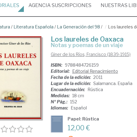
ORIALES
AGENCIA
SUSCRIPCIONES
NUESTRAS
LI
atura
/
Literatura Española
/
La Generación del 98
/
Los laureles 
Los laureles de Oaxaca
notas y poemas de un viaje
Giner de los Ríos, Francisco (1839-1915)
ISBN:
9788484726159
Editorial:
Editorial Renacimiento
Fecha de la edición:
2011
Lugar de la edición:
Salamanca. España
Encuadernación:
Rústica
Medidas:
18 cm
Nº Pág.:
152
Idiomas:
Español
Papel: Rústica
12,00 €