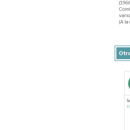
(1966
Comi
vario
(A la
Otro