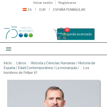
Iniciar sesión
Registrarse
ES
EUR
ESPAÑA PENINSULAR
0
Busqueda avanzada
Toggle navigation
Inicio
Libros
Historia y Ciencias Humanas
/
Historia de
España
/
Edad Contemporánea
/
La monarquía
/
Los
hombres de Felipe VI