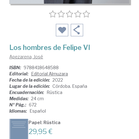
Los hombres de Felipe VI
Apezarena, José
ISBN:
9788418648588
Editorial:
Editorial Almuzara
Fecha de la edición:
2022
Lugar de la edición:
Córdoba. España
Encuadernación:
Rústica
Medidas:
24 cm
Nº Pág.:
672
Idiomas:
Español
Papel: Rústica
29,95 €