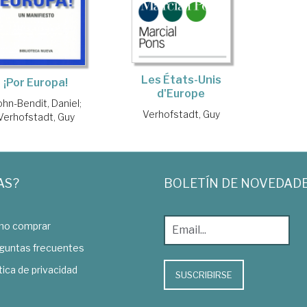
Les États-Unis
¡Por Europa!
d'Europe
hn-Bendit, Daniel
;
Verhofstadt, Guy
Verhofstadt, Guy
AS?
BOLETÍN DE NOVEDAD
o comprar
guntas frecuentes
tica de privacidad
SUSCRIBIRSE