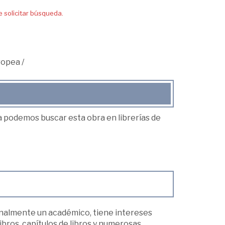
solicitar búsqueda.
ropea
/
ea podemos buscar esta obra en librerías de
onalmente un académico, tiene intereses
libros, capítulos de libros y numerosas