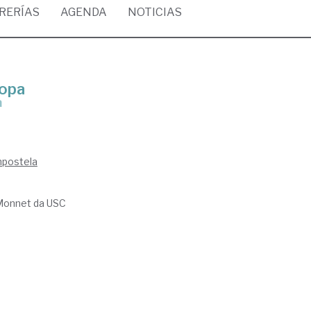
BRERÍAS
AGENDA
NOTICIAS
ropa
a
mpostela
 Monnet da USC