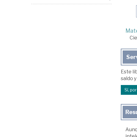
Mate
Cie
Ser
Este li
saldo y
Sí, po
Res
Aunq
intel