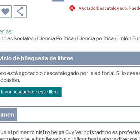
Agotado/Descatalogado. Puede 
rias:
ncias Sociales
/
Ciencia Política
/
Ciencia política
/
Unión Eu
vicio de búsqueda de libros
bro está agotado o descatalogado por la editorial. Si lo des
 ocasión.
r favor búsquenme este libro
umen
ue el primer ministro belga Guy Verhofstadt no es profesi
ectuales que le han llevado a publicar hasta ahora diversos 