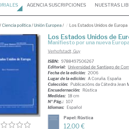
ORIALES
AGENCIA
SUSCRIPCIONES
NUESTRAS
LI
/
Ciencia política
/
Unión Europea
/
Los Estados Unidos de Europa
Los Estados Unidos de Eu
manifiesto por una nueva Europ
Verhofstadt, Guy
ISBN:
9788497506267
Editorial:
Universidad de Santiago de Co
Fecha de la edición:
2006
Lugar de la edición:
A Coruña. España
Colección:
Publicacións da Cátedra Jean
Encuadernación:
Rústica
Medidas:
18 cm
Nº Pág.:
107
Idiomas:
Español
Papel: Rústica
12,00 €