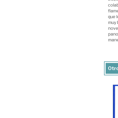
cola
flame
que 
muy 
nove
panor
maner
Otro