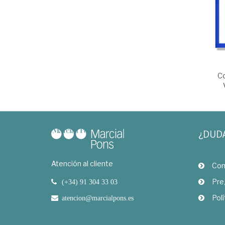
Co
¿DUD
Atención al cliente
Com
Pre
(+34) 91 304 33 03
Polí
atencion@marcialpons.es