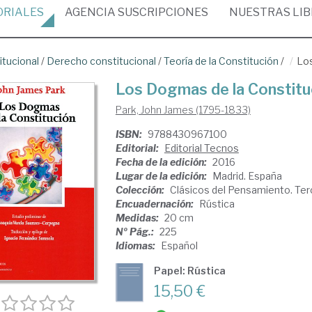
ORIALES
AGENCIA
SUSCRIPCIONES
NUESTRAS
LI
itucional
/
Derecho constitucional
/
Teoría de la Constitución
/
Los
Los Dogmas de la Constitu
Park, John James (1795-1833)
ISBN:
9788430967100
Editorial:
Editorial Tecnos
Fecha de la edición:
2016
Lugar de la edición:
Madrid. España
Colección:
Clásicos del Pensamiento. Ter
Encuadernación:
Rústica
Medidas:
20 cm
Nº Pág.:
225
Idiomas:
Español
Papel: Rústica
15,50 €