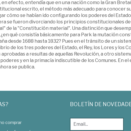
 en efecto, entendía que en una nación como la Gran Bretaña
itucional escrito, el método más adecuado para conocer su 
ar cómo se habían ido configurando los poderes del Estado 
a se fueron divorciando los principios constitucionales de 
l" de la "Constitución material". Una distinción que desem
 ¿en qué consistía básicamente para Park la mutación const
ña desde 1688 hasta 1832? Pues en el tránsito de un sistem
ibrio de los tres poderes del Estado, el Rey, los Lores y lo
 aprobadas a resultas de aquellas Revolución, a otro siste
poderes y en la primacía indiscutible de los Comunes. En el 
hora se publica.
AS?
BOLETÍN DE NOVEDAD
o comprar