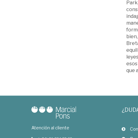
Park,
const
indag
maner
forma
bien,
Breta
equil
leyes
esos 
que a
¿DUD
Atención al cliente
Com