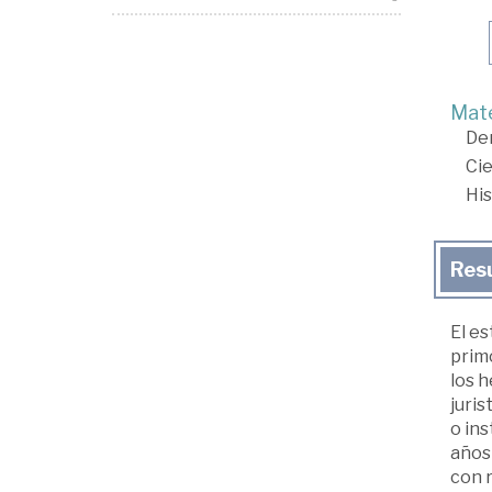
Mate
De
Cie
His
Res
El es
primo
los h
juris
o in
años 
con r