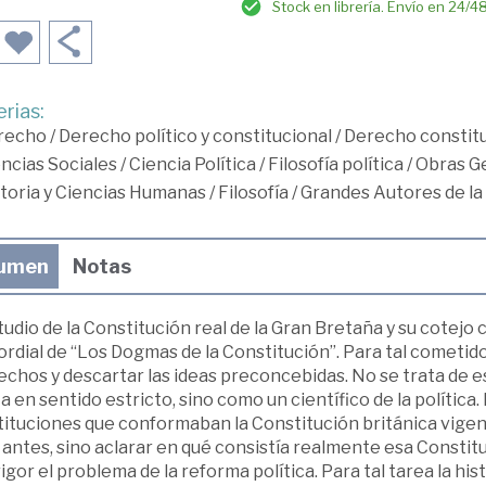
Stock en librería. Envío en 24/4
rias:
recho
/
Derecho político y constitucional
/
Derecho constitu
ncias Sociales
/
Ciencia Política
/
Filosofía política
/
Obras Ge
toria y Ciencias Humanas
/
Filosofía
/
Grandes Autores de la 
umen
Notas
tudio de la Constitución real de la Gran Bretaña y su cotejo
rdial de “Los Dogmas de la Constitución”. Para tal cometido
echos y descartar las ideas preconcebidas. No se trata de e
ta en sentido estricto, sino como un científico de la políti
stituciones que conformaban la Constitución británica vig
antes, sino aclarar en qué consistía realmente esa Constitu
igor el problema de la reforma política. Para tal tarea la hi