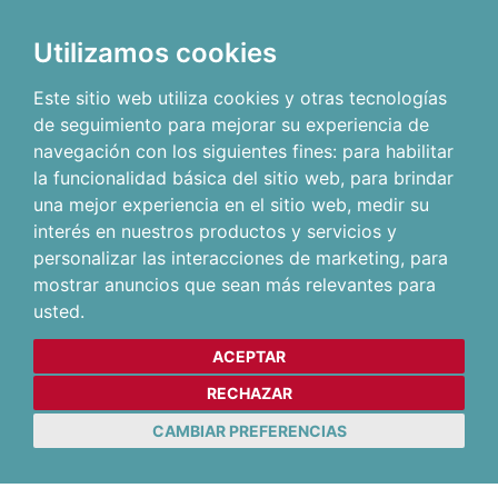
Utilizamos cookies
Este sitio web utiliza cookies y otras tecnologías
de seguimiento para mejorar su experiencia de
navegación con los siguientes fines:
para habilitar
la funcionalidad básica del sitio web
,
para brindar
una mejor experiencia en el sitio web
,
medir su
interés en nuestros productos y servicios y
personalizar las interacciones de marketing
,
para
mostrar anuncios que sean más relevantes para
usted
.
ACEPTAR
RECHAZAR
CAMBIAR PREFERENCIAS