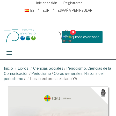
Iniciar sesión
Registrarse
ES
EUR
ESPAÑA PENINSULAR
0
Busqueda avanzada
Toggle navigation
Inicio
Libros
Ciencias Sociales
/
Periodismo. Ciencias de la
Comunicación
/
Periodismo
/
Obras generales. Historia del
periodismo
/
Los directores del diario YA