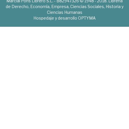
Marcial Pons Librero S.L. - B82947326 © 1948 - 2018. Librería
de Derecho, Economía, Empresa, Ciencias Sociales, Historia y
Ciencias Humanas
Hospedaje y desarrollo
OPTYMA