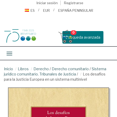
Iniciar sesión
Registrarse
ES
EUR
ESPAÑA PENINSULAR
0
Busqueda avanzada
Toggle navigation
Inicio
Libros
Derecho
/
Derecho comunitario
/
Sistema
jurídico comunitario. Tribunales de Justicia
/
Los desafíos
para la Justicia Europea en un sistema multinivel