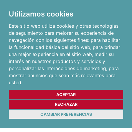
Utilizamos cookies
Este sitio web utiliza cookies y otras tecnologías
de seguimiento para mejorar su experiencia de
navegación con los siguientes fines:
para habilitar
la funcionalidad básica del sitio web
,
para brindar
una mejor experiencia en el sitio web
,
medir su
interés en nuestros productos y servicios y
personalizar las interacciones de marketing
,
para
mostrar anuncios que sean más relevantes para
usted
.
ACEPTAR
RECHAZAR
CAMBIAR PREFERENCIAS