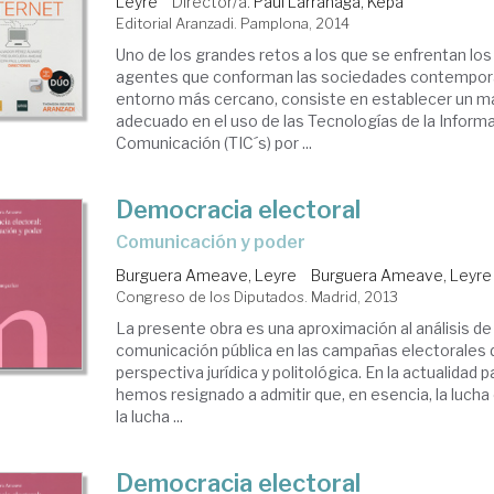
Leyre
Director/a.
Paul Larrañaga, Kepa
Editorial Aranzadi. Pamplona, 2014
Uno de los grandes retos a los que se enfrentan los
agentes que conforman las sociedades contempor
entorno más cercano, consiste en establecer un ma
adecuado en el uso de las Tecnologías de la Informa
Comunicación (TIC´s) por ...
Democracia electoral
comunicación y poder
Burguera Ameave, Leyre
Burguera Ameave, Leyre
Congreso de los Diputados. Madrid, 2013
La presente obra es una aproximación al análisis de 
comunicación pública en las campañas electorales
perspectiva jurídica y politológica. En la actualidad
hemos resignado a admitir que, en esencia, la lucha 
la lucha ...
Democracia electoral