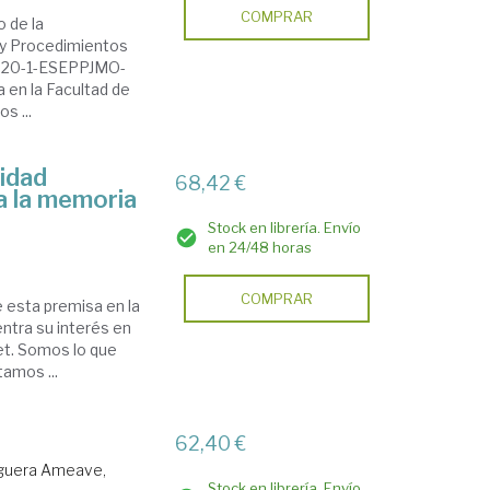
COMPRAR
 de la
n y Procedimientos
-2020-1-ESEPPJMO-
 en la Facultad de
s ...
tidad
68,42 €
 a la memoria
Stock en librería. Envío
en 24/48 horas
COMPRAR
e esta premisa en la
ntra su interés en
et. Somos lo que
amos ...
62,40 €
guera Ameave,
Stock en librería. Envío