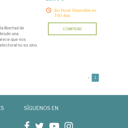
Sin Stock. Disponible en
7/10 días.
la libertad de
COMPRAR
 desde una
 parece que nos
electoral no es sino
(current)
«
1
ES
SÍGUENOS EN