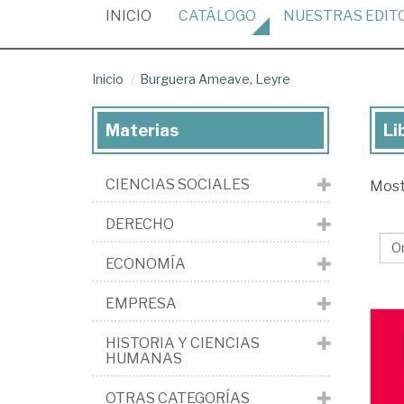
(CURRENT)
INICIO
CATÁLOGO
NUESTRAS
EDIT
Inicio
Burguera Ameave, Leyre
Materias
Li
Lib
de
CIENCIAS SOCIALES
Mos
Bu
Am
DERECHO
Le
ECONOMÍA
EMPRESA
HISTORIA Y CIENCIAS
HUMANAS
OTRAS CATEGORÍAS