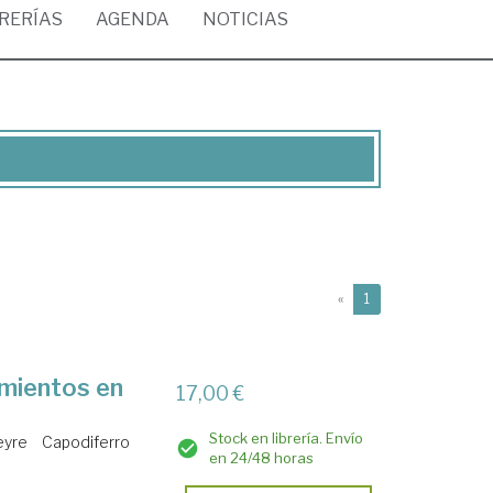
BRERÍAS
AGENDA
NOTICIAS
(current)
«
1
imientos en
17,00 €
Stock en librería. Envío
eyre
Capodiferro
en 24/48 horas