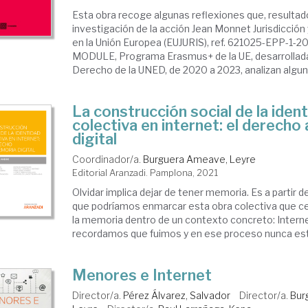
Esta obra recoge algunas reflexiones que, resultado
investigación de la acción Jean Monnet Jurisdicció
en la Unión Europea (EUJURIS), ref. 621025-EPP-1
MODULE, Programa Erasmus+ de la UE, desarrollada
Derecho de la UNED, de 2020 a 2023, analizan alguno
La construcción social de la iden
colectiva en internet: el derecho
digital
Coordinador/a.
Burguera Ameave, Leyre
Editorial Aranzadi. Pamplona, 2021
Olvidar implica dejar de tener memoria. Es a partir d
que podríamos enmarcar esta obra colectiva que ce
la memoria dentro de un contexto concreto: Intern
recordamos que fuimos y en ese proceso nunca est
Menores e Internet
Director/a.
Pérez Álvarez, Salvador
Director/a.
Bur