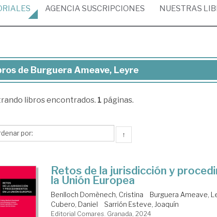
ORIALES
AGENCIA
SUSCRIPCIONES
NUESTRAS
LI
bros de Burguera Ameave, Leyre
ros
trando
libros encontrados.
1
páginas.
rguera
eave,
yre
↑
Retos de la jurisdicción y proced
la Unión Europea
Benlloch Domènech, Cristina
Burguera Ameave, L
Cubero, Daniel
Sarrión Esteve, Joaquín
Editorial Comares. Granada, 2024