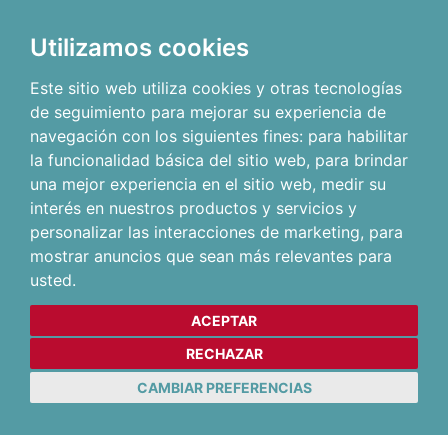
Utilizamos cookies
Este sitio web utiliza cookies y otras tecnologías
de seguimiento para mejorar su experiencia de
navegación con los siguientes fines:
para habilitar
la funcionalidad básica del sitio web
,
para brindar
una mejor experiencia en el sitio web
,
medir su
interés en nuestros productos y servicios y
personalizar las interacciones de marketing
,
para
mostrar anuncios que sean más relevantes para
usted
.
ACEPTAR
RECHAZAR
CAMBIAR PREFERENCIAS