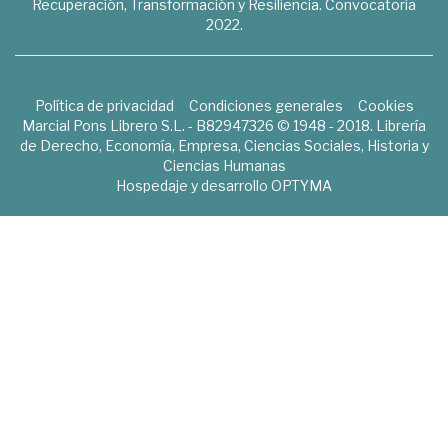
Recuperación, Transformación y Resiliencia. Convocatoria
2022.
Política de privacidad
Condiciones generales
Cookies
Marcial Pons Librero S.L. - B82947326 © 1948 - 2018. Librería
de Derecho, Economía, Empresa, Ciencias Sociales, Historia y
Ciencias Humanas
Hospedaje y desarrollo
OPTYMA