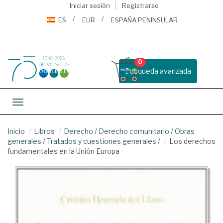
Iniciar sesión
Registrarse
ES
EUR
ESPAÑA PENINSULAR
0
Busqueda avanzada
Toggle navigation
Inicio
Libros
Derecho
/
Derecho comunitario
/
Obras
generales
/
Tratados y cuestiones generales
/
Los derechos
fundamentales en la Unión Europa