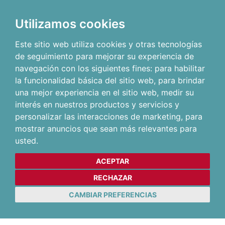
Utilizamos cookies
Este sitio web utiliza cookies y otras tecnologías
de seguimiento para mejorar su experiencia de
navegación con los siguientes fines:
para habilitar
la funcionalidad básica del sitio web
,
para brindar
una mejor experiencia en el sitio web
,
medir su
interés en nuestros productos y servicios y
personalizar las interacciones de marketing
,
para
mostrar anuncios que sean más relevantes para
usted
.
ACEPTAR
RECHAZAR
CAMBIAR PREFERENCIAS