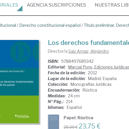
ORIALES
AGENCIA
SUSCRIPCIONES
NUESTRAS
LI
itucional
/
Derecho constitucional español
/
Título preliminar. Der
Los derechos fundamentale
Director/a
Saiz Arnaiz, Alejandro
ISBN:
9788497689342
Editorial:
Marcial Pons, Ediciones Jurídica
Fecha de la edición:
2012
Lugar de la edición:
Madrid. España
Colección:
Monografías Jurídicas
Encuadernación:
Rústica
Medidas:
24 cm
Nº Pág.:
214
Idiomas:
Español
Papel: Rústica
23,75 €
25,00 €