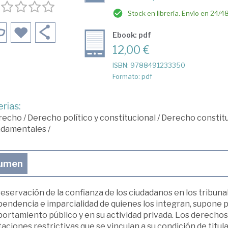
Stock en librería. Envío en 24/4
Ebook: pdf
12,00 €
ISBN: 9788491233350
Formato: pdf
rias:
recho
/
Derecho político y constitucional
/
Derecho constitu
ndamentales
/
umen
eservación de la confianza de los ciudadanos en los tribunales
endencia e imparcialidad de quienes los integran, supone p
ortamiento público y en su actividad privada. Los derechos
aciones restrictivas que se vinculan a su condición de titula