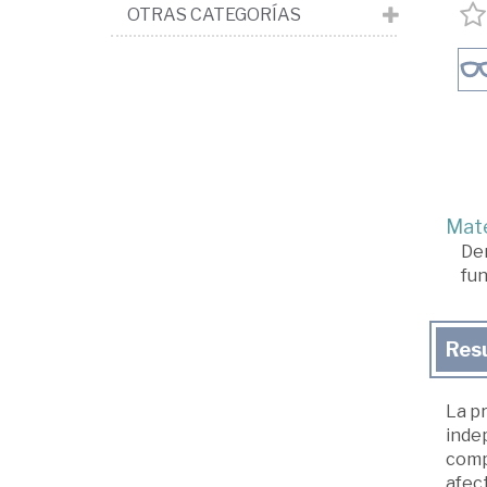
OTRAS CATEGORÍAS
Mate
De
fu
Res
La pr
indep
comp
afect