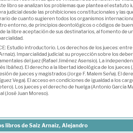
te libro se analizan los problemas que plantea el estatuto 
ra judicial desde las prohibiciones constitucionales y las que
ario de cuanto sugieren todos los organismos internacional
tro entorno, de principios deontológicos o códigos de bue
de la libre aceptación de sus destinatarios, al fomento de 
arcialidad.
E: Estudio introductorio. Los derechos de los jueces: entre 
Arnaiz). Imparcialidad judicial: su proyección sobre los deb
mentales del juez (Rafael Jiménez Asensio). La independenci
s Ibáñez). El derecho a la libertad ideológica de los jueces
sión de jueces y magistrados (Jorge F. Malem Seña). El dere
guez Vega). El acceso en condiciones de igualdad a los carg
tero). Los jueces y el derecho de huelga (Antonio García M
ial (José Juan Moreso).
s libros de Saiz Arnaiz, Alejandro