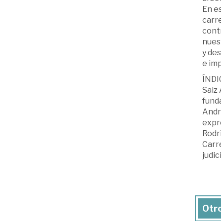
En es
carre
contr
nues
y des
e imp
ÍNDIC
Saiz 
funda
André
expre
Rodrí
Carre
judic
Otro