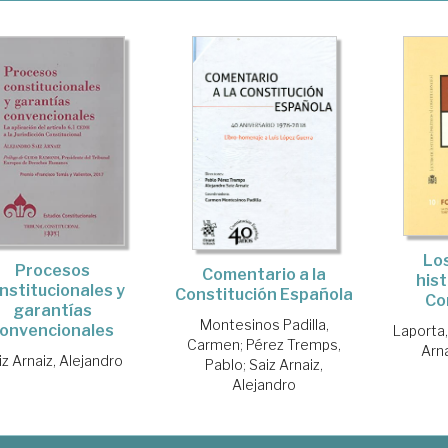
Lo
Procesos
Comentario a la
hist
nstitucionales y
Constitución Española
Co
garantías
Montesinos Padilla,
onvencionales
Laporta,
Carmen
;
Pérez Tremps,
Arna
iz Arnaiz, Alejandro
Pablo
;
Saiz Arnaiz,
Alejandro