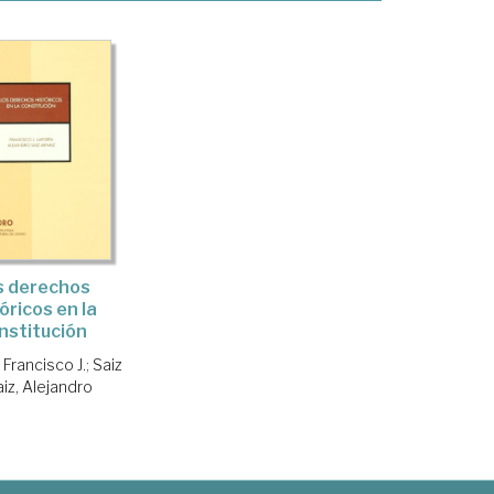
s derechos
óricos en la
nstitución
 Francisco J.
;
Saiz
iz, Alejandro