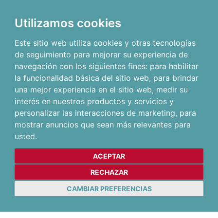
Utilizamos cookies
Este sitio web utiliza cookies y otras tecnologías
de seguimiento para mejorar su experiencia de
navegación con los siguientes fines:
para habilitar
la funcionalidad básica del sitio web
,
para brindar
una mejor experiencia en el sitio web
,
medir su
interés en nuestros productos y servicios y
personalizar las interacciones de marketing
,
para
mostrar anuncios que sean más relevantes para
usted
.
ACEPTAR
RECHAZAR
CAMBIAR PREFERENCIAS