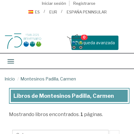
Iniciar sesión
Registrarse
ES
EUR
ESPAÑA PENINSULAR
0
Busqueda avanzada
Toggle navigation
Inicio
Montesinos Padilla, Carmen
Libros de Montesinos Padilla, Carmen
Libros
de
Mostrando
libros encontrados.
1
páginas.
Montesinos
Padilla,