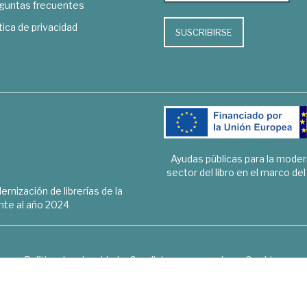
guntas frecuentes
tica de privacidad
SUSCRIBIRSE
Ayudas públicas para la mode
sector del libro en el marco de
rnización de librerías de la
te al año 2024
Política de privacidad
Condiciones generales
Cookies
6 © 1948 - 2018. Librería de Derecho, Economía, Empresa, Ciencias 
Hospedaje y desarrollo
OPTYMA