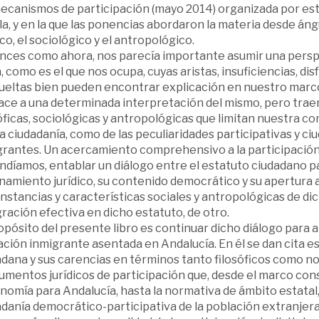
mecanismos de participación (mayo 2014) organizada por este
la, y en la que las ponencias abordaron la materia desde ángul
ico, el sociológico y el antropológico.
nces como ahora, nos parecía importante asumir una perspec
 como es el que nos ocupa, cuyas aristas, insuficiencias, di
ueltas bien pueden encontrar explicación en nuestro marco n
ace a una determinada interpretación del mismo, pero traen
óficas, sociológicas y antropológicas que limitan nuestra co
la ciudadanía, como de las peculiaridades participativas y ci
grantes. Un acercamiento comprehensivo a la participación
ndíamos, entablar un diálogo entre el estatuto ciudadano p
amiento jurídico, su contenido democrático y su apertura a l
nstancias y características sociales y antropológicas de d
ración efectiva en dicho estatuto, de otro.
opósito del presente libro es continuar dicho diálogo para a
ción inmigrante asentada en Andalucía. En él se dan cita es
dana y sus carencias en términos tanto filosóficos como no
umentos jurídicos de participación que, desde el marco cons
omía para Andalucía, hasta la normativa de ámbito estatal, 
danía democrático-participativa de la población extranjera 