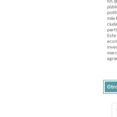
fin, 
públi
polít
más f
ciud
parti
Este 
econó
inves
marco
agra
Otro