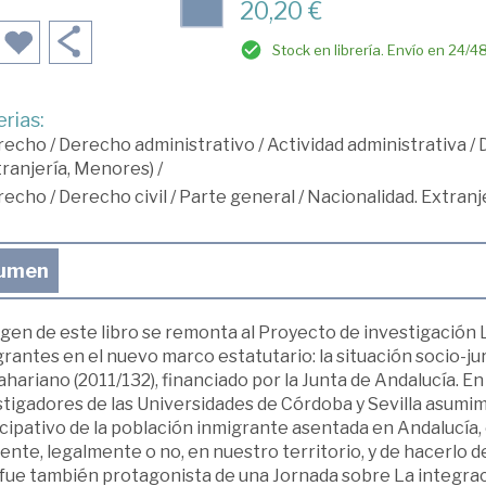
20,20 €
Stock en librería. Envío en 24/4
rias:
recho
/
Derecho administrativo
/
Actividad administrativa
/
D
ranjería, Menores)
/
recho
/
Derecho civil
/
Parte general
/
Nacionalidad. Extranje
umen
igen de este libro se remonta al Proyecto de investigación 
rantes en el nuevo marco estatutario: la situación socio-jur
hariano (2011/132), financiado por la Junta de Andalucía. En
tigadores de las Universidades de Córdoba y Sevilla asumim
cipativo de la población inmigrante asentada en Andalucía,
ente, legalmente o no, en nuestro territorio, y de hacerlo d
 fue también protagonista de una Jornada sobre La integrac