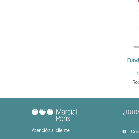
Fund
Rod
¿DUD
Atención al cliente
Com