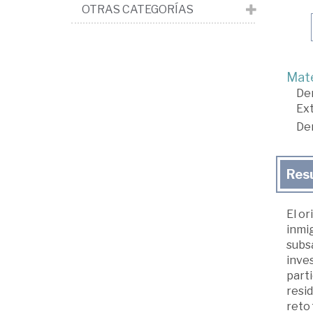
OTRAS CATEGORÍAS
Mate
De
Ext
De
Res
El or
inmig
subsa
inves
parti
resid
reto