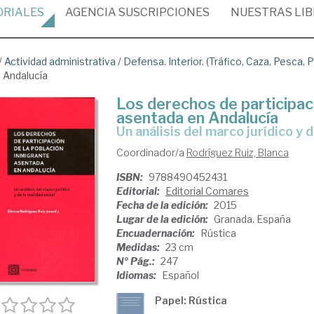
ORIALES
AGENCIA
SUSCRIPCIONES
NUESTRAS
LI
/
Actividad administrativa
/
Defensa. Interior. (Tráfico, Caza, Pesca, P
n Andalucía
Los derechos de participac
asentada en Andalucía
un análisis del marco jurídico y 
Coordinador/a
Rodríguez Ruiz, Blanca
ISBN:
9788490452431
Editorial:
Editorial Comares
Fecha de la edición:
2015
Lugar de la edición:
Granada. España
Encuadernación:
Rústica
Medidas:
23 cm
Nº Pág.:
247
Idiomas:
Español
Papel: Rústica