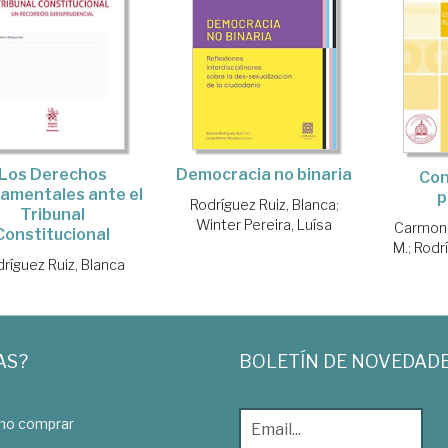
Democracia no binaria
Los Derechos
Con
amentales ante el
p
Rodríguez Ruiz, Blanca
;
Tribunal
Winter Pereira, Luísa
Carmona
Constitucional
M.
;
Rodrí
ríguez Ruiz, Blanca
AS?
BOLETÍN DE NOVEDAD
o comprar