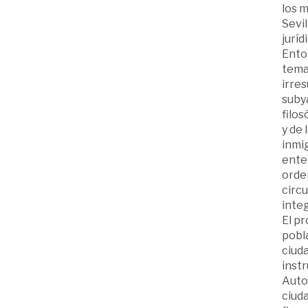
los 
Sevil
juríd
Ento
tema,
irres
suby
filos
y de 
inmi
ente
orden
circu
integ
El pr
pobla
ciuda
instr
Auton
ciuda