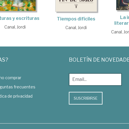
La 
turas y escrituras
Tiempos difíciles
literar
Canal, Jordi
Canal, Jordi
Canal, Jor
AS?
BOLETÍN DE NOVEDAD
o comprar
guntas frecuentes
tica de privacidad
SUSCRIBIRSE