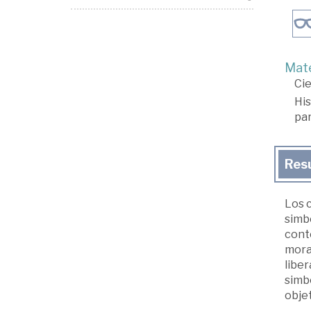
Mate
Cie
His
par
Res
Los c
simbo
cont
mora
liber
simb
obje