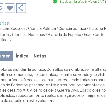
Stock en librería. Envío en 24/4
rias:
ncias Sociales
/
Ciencia Política
/
Ciencia política
/
Historia 
toria y Ciencias Humanas
/
Historia de España
/
Edad Conte
tidos
/
umen
Índice
Notas
olores inundan la política. Con ellos se nombra, se insulta, s
liza, se emociona, se comunica, se mata, se vende y se viste 
emporánea ofrece casos abundantes, desde todas sus bander
do de Podemos, pasando, entre otros, por los combates de 
ales del siglo XIX y los rojos de la Guerra Civil. Los colores
olizados, supuestamente reales e imaginados o imaginarios
to de estudio en este volumen.