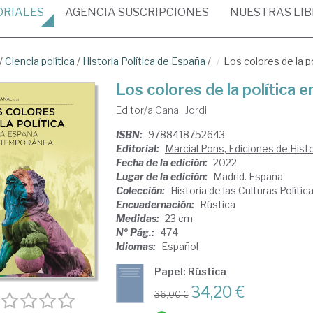
ORIALES
AGENCIA
SUSCRIPCIONES
NUESTRAS
LI
/
Ciencia política
/
Historia Política de España
/
Los colores de la 
Los colores de la política
Editor/a
Canal, Jordi
ISBN:
9788418752643
Editorial:
Marcial Pons, Ediciones de Histo
Fecha de la edición:
2022
Lugar de la edición:
Madrid. España
Colección:
Historia de las Culturas Políti
Encuadernación:
Rústica
Medidas:
23 cm
Nº Pág.:
474
Idiomas:
Español
Papel: Rústica
34,20 €
36,00 €