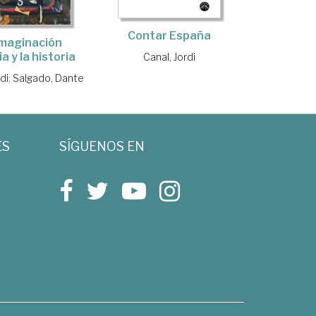
Contar España
imaginación
ia y la historia
Canal, Jordi
di
;
Salgado, Dante
ES
SÍGUENOS EN