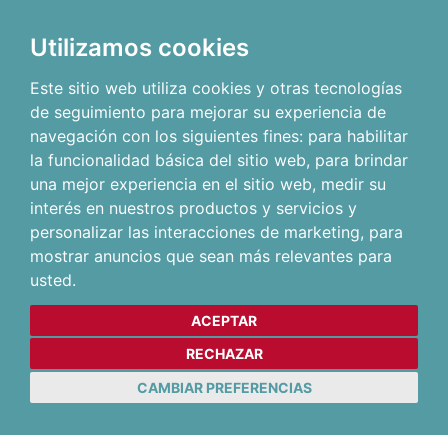
Utilizamos cookies
Este sitio web utiliza cookies y otras tecnologías
de seguimiento para mejorar su experiencia de
navegación con los siguientes fines:
para habilitar
la funcionalidad básica del sitio web
,
para brindar
una mejor experiencia en el sitio web
,
medir su
interés en nuestros productos y servicios y
personalizar las interacciones de marketing
,
para
mostrar anuncios que sean más relevantes para
usted
.
ACEPTAR
RECHAZAR
CAMBIAR PREFERENCIAS