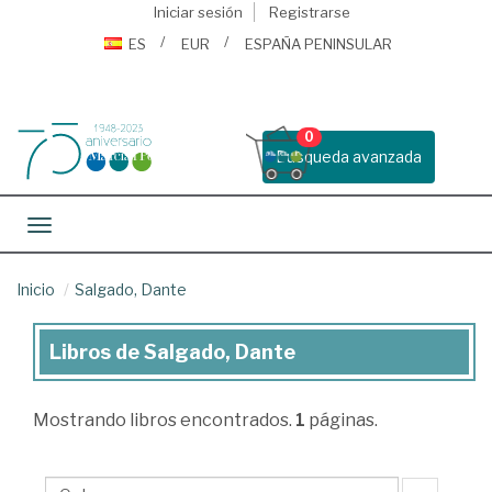
Iniciar sesión
Registrarse
ES
EUR
ESPAÑA PENINSULAR
0
Busqueda avanzada
Toggle navigation
Inicio
Salgado, Dante
Libros de Salgado, Dante
Libros
de
Mostrando
libros encontrados.
1
páginas.
Salgado,
Dante