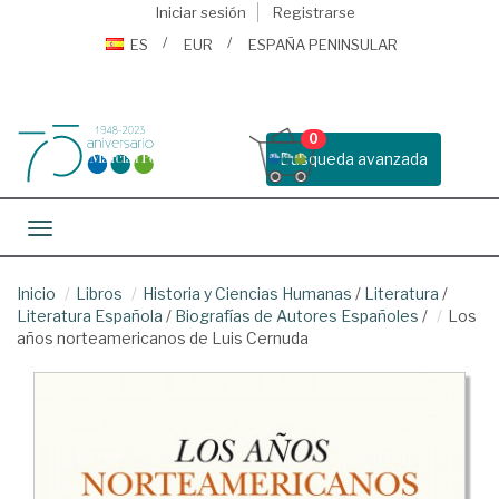
Iniciar sesión
Registrarse
ES
EUR
ESPAÑA PENINSULAR
0
Busqueda avanzada
Toggle navigation
Inicio
Libros
Historia y Ciencias Humanas
/
Literatura
/
Literatura Española
/
Biografías de Autores Españoles
/
Los
años norteamericanos de Luis Cernuda