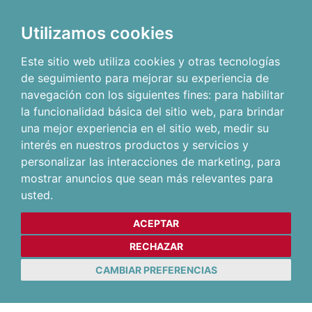
Utilizamos cookies
Este sitio web utiliza cookies y otras tecnologías
de seguimiento para mejorar su experiencia de
navegación con los siguientes fines:
para habilitar
la funcionalidad básica del sitio web
,
para brindar
una mejor experiencia en el sitio web
,
medir su
interés en nuestros productos y servicios y
personalizar las interacciones de marketing
,
para
mostrar anuncios que sean más relevantes para
usted
.
ACEPTAR
RECHAZAR
CAMBIAR PREFERENCIAS