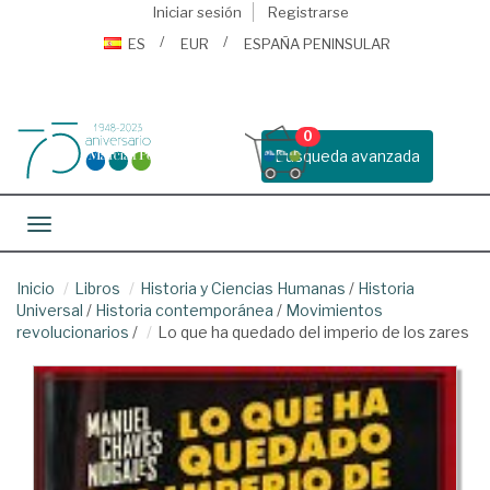
Iniciar sesión
Registrarse
ES
EUR
ESPAÑA PENINSULAR
0
Busqueda avanzada
Toggle navigation
Inicio
Libros
Historia y Ciencias Humanas
/
Historia
Universal
/
Historia contemporánea
/
Movimientos
revolucionarios
/
Lo que ha quedado del imperio de los zares