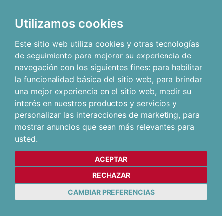
Utilizamos cookies
Este sitio web utiliza cookies y otras tecnologías
de seguimiento para mejorar su experiencia de
navegación con los siguientes fines:
para habilitar
la funcionalidad básica del sitio web
,
para brindar
una mejor experiencia en el sitio web
,
medir su
interés en nuestros productos y servicios y
personalizar las interacciones de marketing
,
para
mostrar anuncios que sean más relevantes para
usted
.
ACEPTAR
RECHAZAR
CAMBIAR PREFERENCIAS