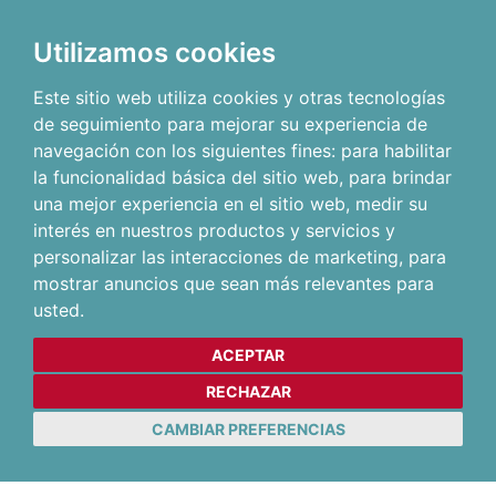
Utilizamos cookies
Este sitio web utiliza cookies y otras tecnologías
de seguimiento para mejorar su experiencia de
navegación con los siguientes fines:
para habilitar
la funcionalidad básica del sitio web
,
para brindar
una mejor experiencia en el sitio web
,
medir su
interés en nuestros productos y servicios y
personalizar las interacciones de marketing
,
para
mostrar anuncios que sean más relevantes para
usted
.
ACEPTAR
RECHAZAR
CAMBIAR PREFERENCIAS