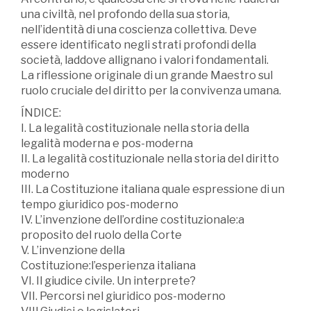
una civiltà, nel profondo della sua storia,
nell’identità di una coscienza collettiva. Deve
essere identificato negli strati profondi della
società, laddove allignano i valori fondamentali.
La riflessione originale di un grande Maestro sul
ruolo cruciale del diritto per la convivenza umana.
ÍNDICE:
I. La legalità costituzionale nella storia della
legalità moderna e pos-moderna
II. La legalità costituzionale nella storia del diritto
moderno
III. La Costituzione italiana quale espressione di un
tempo giuridico pos-moderno
IV. L’invenzione dell’ordine costituzionale:a
proposito del ruolo della Corte
V. L’invenzione della
Costituzione:l’esperienza italiana
VI. Il giudice civile. Un interprete?
VII. Percorsi nel giuridico pos-moderno