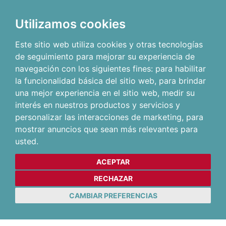
Utilizamos cookies
Este sitio web utiliza cookies y otras tecnologías
de seguimiento para mejorar su experiencia de
navegación con los siguientes fines:
para habilitar
la funcionalidad básica del sitio web
,
para brindar
una mejor experiencia en el sitio web
,
medir su
interés en nuestros productos y servicios y
personalizar las interacciones de marketing
,
para
mostrar anuncios que sean más relevantes para
usted
.
ACEPTAR
RECHAZAR
CAMBIAR PREFERENCIAS