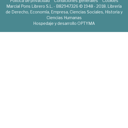
Política de privacidad
Condiciones generales
Cookies
Marcial Pons Librero S.L. - B82947326 © 1948 - 2018. Librería
de Derecho, Economía, Empresa, Ciencias Sociales, Historia y
Ciencias Humanas
Hospedaje y desarrollo
OPTYMA