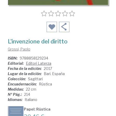
L'invenzione del diritto
Grossi, Paolo
ISBN:
9788858129234
Editorial:
Editori Laterza
Fecha de la edición:
2017
Lugar de la edición:
Bari. España
Colección:
Sagittari
Encuadernación:
Rústica
Medidas:
22 cm
Nº Pág.:
214
Idiomas:
Italiano
Papel: Rústica