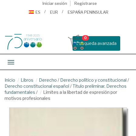
Iniciar sesión
Registrarse
ES
EUR
ESPAÑA PENINSULAR
0
Busqueda avanzada
Toggle navigation
Inicio
Libros
Derecho
/
Derecho político y constitucional
/
Derecho constitucional español
/
Título preliminar. Derechos
fundamentales
/
Límites a la libertad de expresión por
motivos profesionales