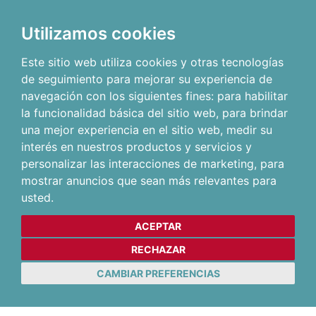
Utilizamos cookies
Este sitio web utiliza cookies y otras tecnologías
de seguimiento para mejorar su experiencia de
navegación con los siguientes fines:
para habilitar
la funcionalidad básica del sitio web
,
para brindar
una mejor experiencia en el sitio web
,
medir su
interés en nuestros productos y servicios y
personalizar las interacciones de marketing
,
para
mostrar anuncios que sean más relevantes para
usted
.
ACEPTAR
RECHAZAR
CAMBIAR PREFERENCIAS