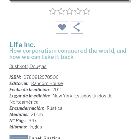
Life Inc.
how corporatism conquered the world, and
how we can take it back
Rushkoff, Douglas
ISBN:
9780812978506
Editorial:
Random House
Fecha de la edición:
2011
Lugar de la edición:
New York. Estados Unidos de
Norteamérica
Encuadernación:
Rústica
Medidas:
21 cm
Nº Pág.:
347
Idiomas:
Inglés
Papel: Rústica