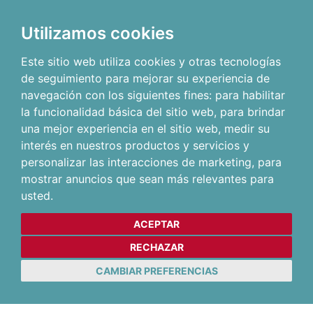
Utilizamos cookies
Este sitio web utiliza cookies y otras tecnologías
de seguimiento para mejorar su experiencia de
navegación con los siguientes fines:
para habilitar
la funcionalidad básica del sitio web
,
para brindar
una mejor experiencia en el sitio web
,
medir su
interés en nuestros productos y servicios y
personalizar las interacciones de marketing
,
para
mostrar anuncios que sean más relevantes para
usted
.
ACEPTAR
RECHAZAR
CAMBIAR PREFERENCIAS