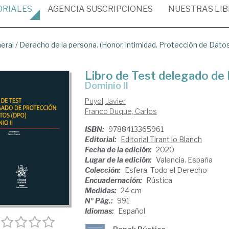
ORIALES
AGENCIA
SUSCRIPCIONES
NUESTRAS
LI
neral
/
Derecho de la persona. (Honor, intimidad. Protección de Dato
Libro de Test delegado de
Dominio II
Puyol, Javier
Franco Duque, Carlos
ISBN:
9788413365961
Editorial:
Editorial Tirant lo Blanch
Fecha de la edición:
2020
Lugar de la edición:
Valencia. España
Colección:
Esfera. Todo el Derecho
Encuadernación:
Rústica
Medidas:
24 cm
Nº Pág.:
991
Idiomas:
Español