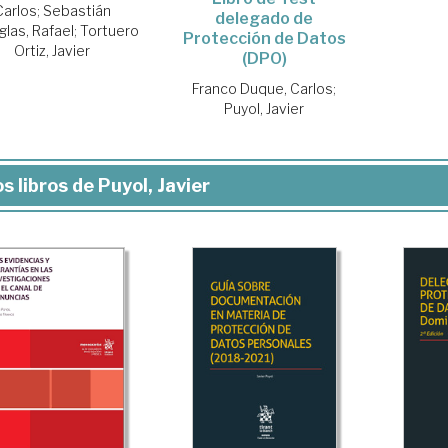
Carlos
;
Sebastián
delegado de
las, Rafael
;
Tortuero
Protección de Datos
Ortiz, Javier
(DPO)
Franco Duque, Carlos
;
Puyol, Javier
s libros de Puyol, Javier