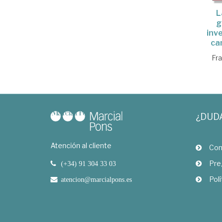
L
g
inv
ca
Fr
¿DUD
Atención al cliente
Com
Pre
(+34) 91 304 33 03
Polí
atencion@marcialpons.es