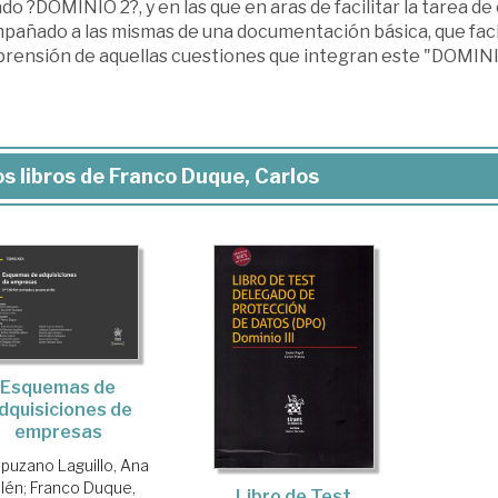
do ?DOMINIO 2?, y en las que en aras de facilitar la tarea d
añado a las mismas de una documentación básica, que facili
rensión de aquellas cuestiones que integran este "DOMINI
s libros de Franco Duque, Carlos
Esquemas de
dquisiciones de
empresas
uzano Laguillo, Ana
lén
;
Franco Duque,
Libro de Test