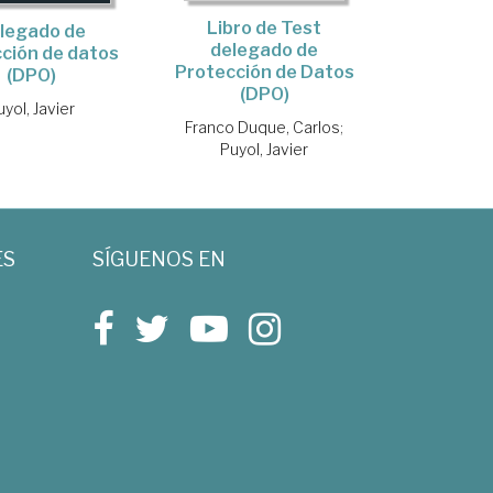
Libro de Test
legado de
delegado de
ción de datos
Protección de Datos
(DPO)
(DPO)
uyol, Javier
Franco Duque, Carlos
;
Puyol, Javier
ES
SÍGUENOS EN