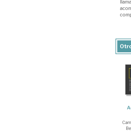
llama
acomp
comp
Otro
A
Camp
Be