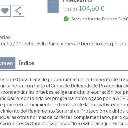
Papel: Rústica
104,50 €
110,00 €
Stock en librería. Envío en 24/4
rias:
recho
/
Derecho civil
/
Parte general
/
Derecho de la persona
umen
Índice
esente Obra, trata de proporcionar un instrumento de traba
ran superar con éxito el Curso de Delegado de Protección d
n concebidas las pruebas, exige una alta preparación por p
undidad el contenido del programa homologado por la AEPD p
 prima el conocimiento exhaustivo de la normativa vigente, 
cimiento del Reglamento General de Protección de datos, de
 aquellas otras normas de carácter complementario, pero qu
ación. En esta Obra, se ha procedido a elaborar aquellas c