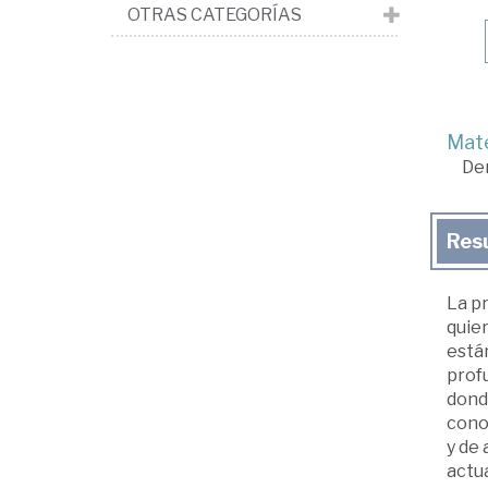
OTRAS CATEGORÍAS
Mate
De
Res
La pr
quie
está
prof
donde
cono
y de
actu