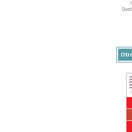
Quetg
Otro