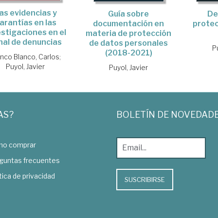
as evidencias y
Guía sobre
De
arantías en las
documentación en
protec
estigaciones en el
materia de protección
nal de denuncias
de datos personales
P
(2018-2021)
anco Blanco, Carlos
;
Puyol, Javier
Puyol, Javier
AS?
BOLETÍN DE NOVEDAD
o comprar
guntas frecuentes
tica de privacidad
SUSCRIBIRSE