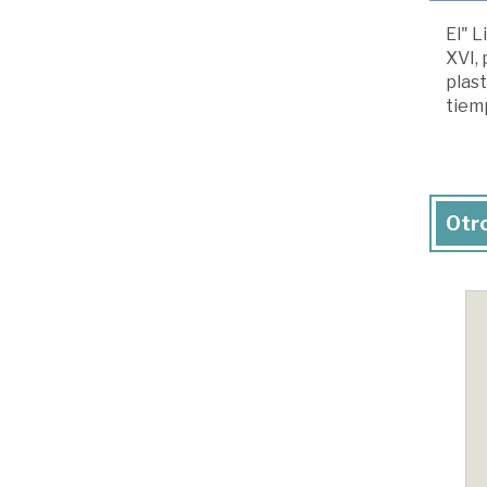
El" L
XVI, 
plast
tiemp
Otro