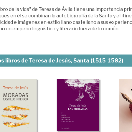
ibro de la vida" de Teresa de Ávila tiene una importancia prim
pues en él se combinan la autobiografía de la Santa y el itiner
icidad e imágenes en estilo llano castellano a sus experien
o un empeño lingüístico y literario fuera de lo común.
s libros de Teresa de Jesús, Santa (1515-1582)