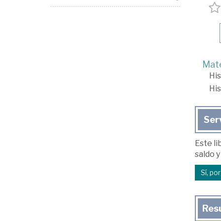
Mate
His
His
Ser
Este li
saldo y
Sí, po
Res