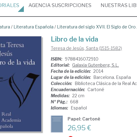
ORIALES
AGENCIA
SUSCRIPCIONES
NUESTRAS
LI
atura
/
Literatura Española
/
Literatura del siglo XVII. El Siglo de Oro
Libro de la vida
Teresa de Jesús, Santa (1515-1582)
ISBN:
9788416072910
Editorial:
Galaxia Gutenberg, S.L.
Fecha de la edición:
2014
Lugar de la edición:
Barcelona. España
Colección:
Biblioteca Clásica de la Real 
Encuadernación:
Cartoné
Medidas:
22 cm
Nº Pág.:
668
Idiomas:
Español
Papel: Cartoné
26,95 €