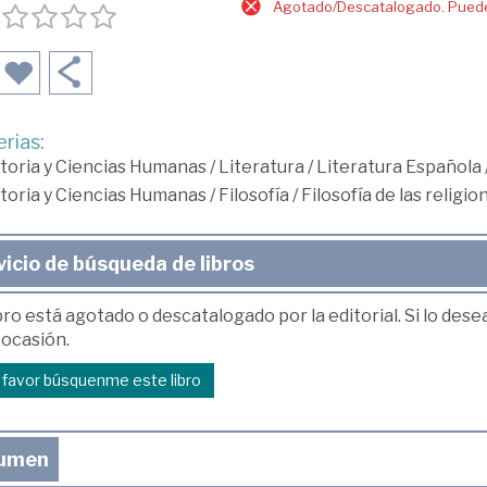
Agotado/Descatalogado. Puede 
rias:
toria y Ciencias Humanas
/
Literatura
/
Literatura Española
toria y Ciencias Humanas
/
Filosofía
/
Filosofía de las religi
vicio de búsqueda de libros
bro está agotado o descatalogado por la editorial. Si lo des
 ocasión.
r favor búsquenme este libro
umen