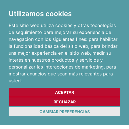
Utilizamos cookies
Este sitio web utiliza cookies y otras tecnologías
de seguimiento para mejorar su experiencia de
navegación con los siguientes fines:
para habilitar
la funcionalidad básica del sitio web
,
para brindar
una mejor experiencia en el sitio web
,
medir su
interés en nuestros productos y servicios y
personalizar las interacciones de marketing
,
para
mostrar anuncios que sean más relevantes para
usted
.
ACEPTAR
RECHAZAR
CAMBIAR PREFERENCIAS