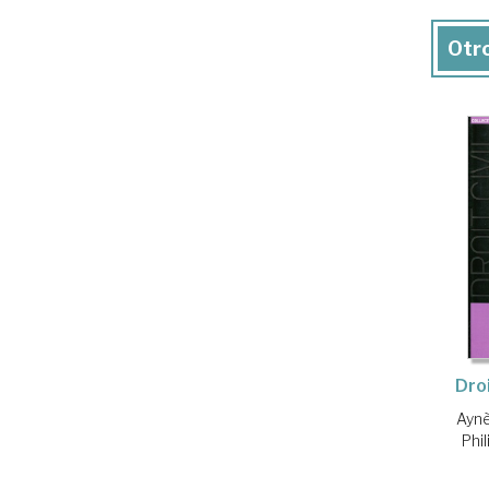
Otro
Dro
Aynè
Phi