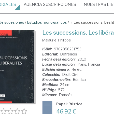
ORIALES
AGENCIA
SUSCRIPCIONES
NUESTRAS
LI
de sucesiones
/
Estudios monográficos
/
Les successions. Les li
Les successions. Les libéra
Malaurie, Philippe
ISBN:
9782856231753
Editorial:
Defrénois
Fecha de la edición:
2010
Lugar de la edición:
Paris. Francia
Edición número:
4e éd.
Colección:
Droit Civil
Encuadernación:
Rústica
Medidas:
24 cm
Nº Pág.:
572
Idiomas:
Francés
Papel: Rústica
46,92 €