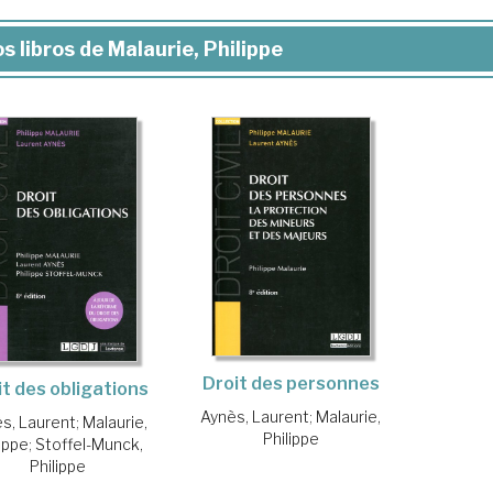
s libros de Malaurie, Philippe
Droit des personnes
it des obligations
Aynès, Laurent
;
Malaurie,
s, Laurent
;
Malaurie,
Philippe
lippe
;
Stoffel-Munck,
Philippe