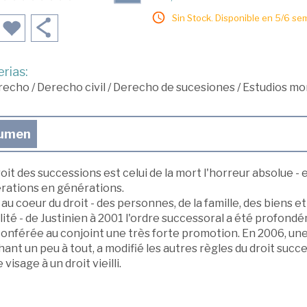
Sin Stock. Disponible en 5/6 se
rias:
recho
/
Derecho civil
/
Derecho de sucesiones
/
Estudios mo
umen
oit des successions est celui de la mort l'horreur absolue - et
rations en générations.
t au coeur du droit - des personnes, de la famille, des biens 
lité - de Justinien à 2001 l'ordre successoral a été profon
conférée au conjoint une très forte promotion. En 2006, une
ant un peu à tout, a modifié les autres règles du droit succe
 visage à un droit vieilli.