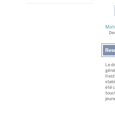
Mate
De
Res
Le dr
géné
Il es
stabi
été 
touch
jeune