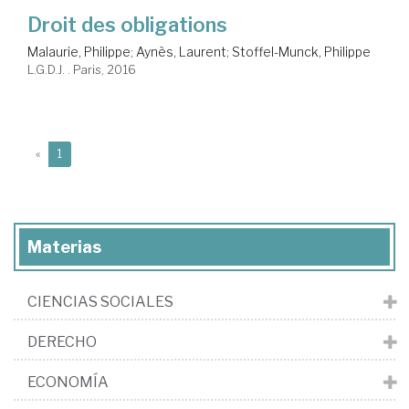
Droit des obligations
Malaurie, Philippe
;
Aynès, Laurent
;
Stoffel-Munck, Philippe
L.G.D.J. . Paris, 2016
(current)
«
1
Materias
CIENCIAS SOCIALES
DERECHO
ECONOMÍA