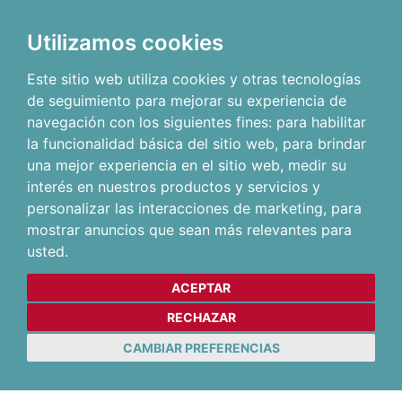
Utilizamos cookies
Este sitio web utiliza cookies y otras tecnologías
de seguimiento para mejorar su experiencia de
navegación con los siguientes fines:
para habilitar
la funcionalidad básica del sitio web
,
para brindar
una mejor experiencia en el sitio web
,
medir su
interés en nuestros productos y servicios y
personalizar las interacciones de marketing
,
para
mostrar anuncios que sean más relevantes para
usted
.
ACEPTAR
RECHAZAR
CAMBIAR PREFERENCIAS