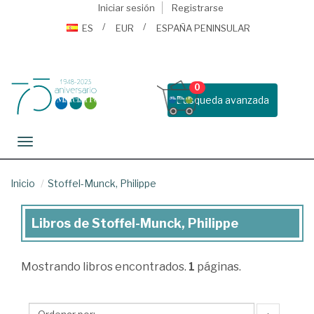
Iniciar sesión
Registrarse
ES
EUR
ESPAÑA PENINSULAR
0
Busqueda avanzada
Toggle navigation
Inicio
Stoffel-Munck, Philippe
Libros de Stoffel-Munck, Philippe
Libros
de
Mostrando
libros encontrados.
1
páginas.
Stoffel-
Munck,