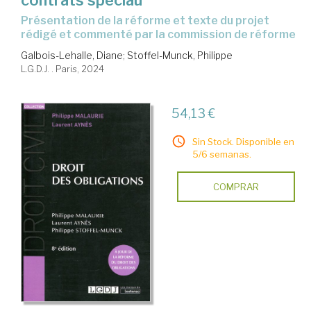
contrats spéciau
Présentation de la réforme et texte du projet
rédigé et commenté par la commission de réforme
Galbois-Lehalle, Diane
;
Stoffel-Munck, Philippe
L.G.D.J. . Paris, 2024
54,13 €
Sin Stock. Disponible en
5/6 semanas.
COMPRAR