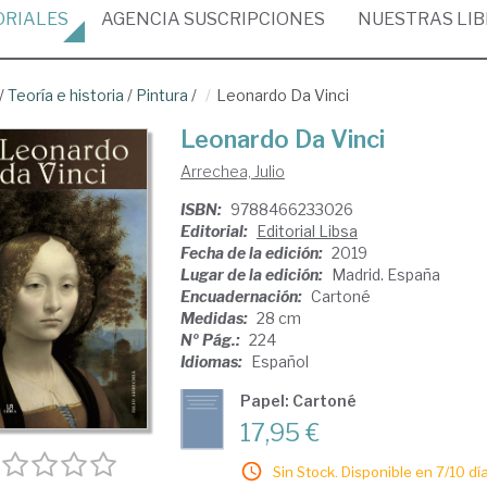
ORIALES
AGENCIA
SUSCRIPCIONES
NUESTRAS
LI
/
Teoría e historia
/
Pintura
/
Leonardo Da Vinci
Leonardo Da Vinci
Arrechea, Julio
ISBN:
9788466233026
Editorial:
Editorial Libsa
Fecha de la edición:
2019
Lugar de la edición:
Madrid. España
Encuadernación:
Cartoné
Medidas:
28 cm
Nº Pág.:
224
Idiomas:
Español
Papel: Cartoné
17,95 €
Sin Stock. Disponible en 7/10 día