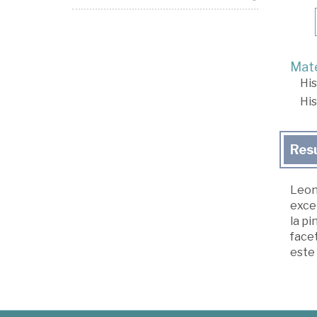
Mate
His
His
Res
Leona
excep
la pi
facet
este