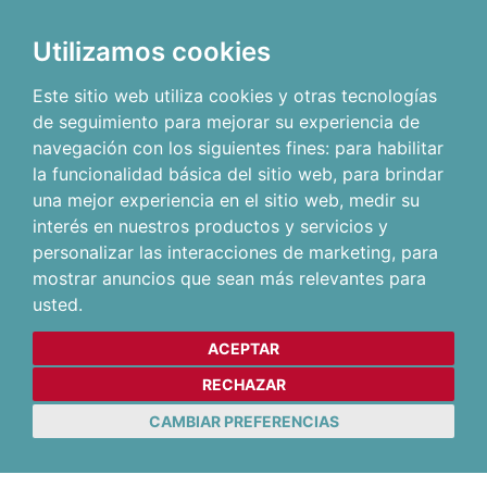
Utilizamos cookies
Este sitio web utiliza cookies y otras tecnologías
de seguimiento para mejorar su experiencia de
navegación con los siguientes fines:
para habilitar
la funcionalidad básica del sitio web
,
para brindar
una mejor experiencia en el sitio web
,
medir su
interés en nuestros productos y servicios y
personalizar las interacciones de marketing
,
para
mostrar anuncios que sean más relevantes para
usted
.
ACEPTAR
RECHAZAR
CAMBIAR PREFERENCIAS