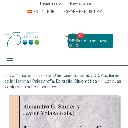
Iniciar sesión
Registrarse
ES
EUR
ESPAÑA PENINSULAR
0
Busqueda avanzada
Toggle navigation
Inicio
Libros
Historia y Ciencias Humanas
/
CC. Auxiliares
de la Historia
/
Paleografía. Epigrafía. Diplomática
/
Lenguas
y epigrafías paleohispánicas