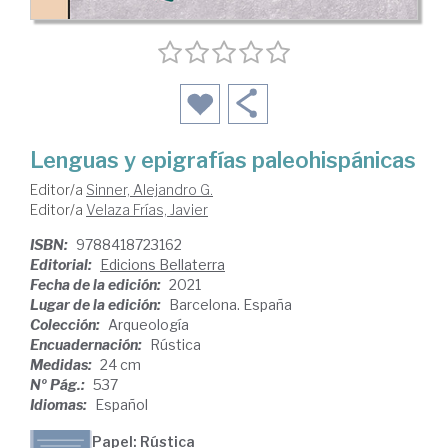
Lenguas y epigrafías paleohispánicas
Editor/a
Sinner, Alejandro G.
Editor/a
Velaza Frías, Javier
ISBN:
9788418723162
Editorial:
Edicions Bellaterra
Fecha de la edición:
2021
Lugar de la edición:
Barcelona. España
Colección:
Arqueología
Encuadernación:
Rústica
Medidas:
24 cm
Nº Pág.:
537
Idiomas:
Español
Papel: Rústica