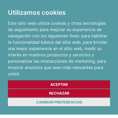
Utilizamos cookies
Este sitio web utiliza cookies y otras tecnologías
de seguimiento para mejorar su experiencia de
navegación con los siguientes fines:
para habilitar
la funcionalidad básica del sitio web
,
para brindar
una mejor experiencia en el sitio web
,
medir su
interés en nuestros productos y servicios y
personalizar las interacciones de marketing
,
para
mostrar anuncios que sean más relevantes para
usted
.
ACEPTAR
RECHAZAR
CAMBIAR PREFERENCIAS