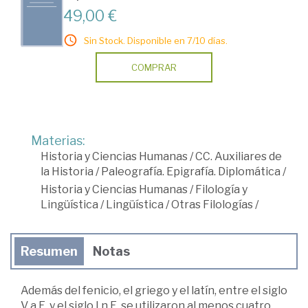
49,00 €
Sin Stock. Disponible en 7/10 días.
COMPRAR
Materias:
Historia y Ciencias Humanas
/
CC. Auxiliares de
la Historia
/
Paleografía. Epigrafía. Diplomática
/
Historia y Ciencias Humanas
/
Filología y
Lingüística
/
Lingüística
/
Otras Filologías
/
Resumen
Notas
Además del fenicio, el griego y el latín, entre el siglo
V a.E. y el siglo I n.E. se utilizaron al menos cuatro