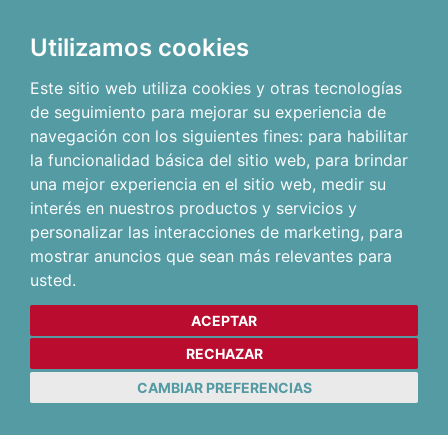
Utilizamos cookies
Este sitio web utiliza cookies y otras tecnologías
de seguimiento para mejorar su experiencia de
navegación con los siguientes fines:
para habilitar
la funcionalidad básica del sitio web
,
para brindar
una mejor experiencia en el sitio web
,
medir su
interés en nuestros productos y servicios y
personalizar las interacciones de marketing
,
para
mostrar anuncios que sean más relevantes para
usted
.
ACEPTAR
RECHAZAR
CAMBIAR PREFERENCIAS