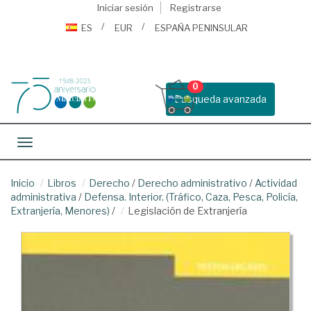
Iniciar sesión
Registrarse
ES
EUR
ESPAÑA PENINSULAR
0
Busqueda avanzada
Toggle navigation
Inicio
Libros
Derecho
/
Derecho administrativo
/
Actividad
administrativa
/
Defensa. Interior. (Tráfico, Caza, Pesca, Policía,
Extranjería, Menores)
/
Legislación de Extranjería