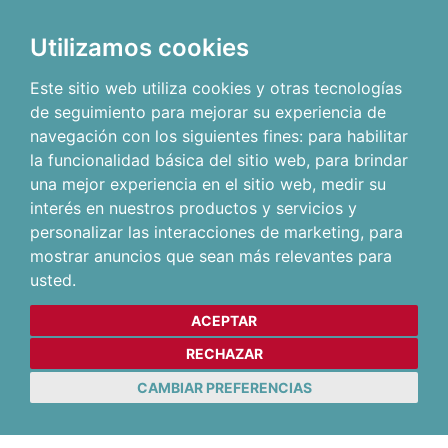
Utilizamos cookies
Este sitio web utiliza cookies y otras tecnologías
de seguimiento para mejorar su experiencia de
navegación con los siguientes fines:
para habilitar
la funcionalidad básica del sitio web
,
para brindar
una mejor experiencia en el sitio web
,
medir su
interés en nuestros productos y servicios y
personalizar las interacciones de marketing
,
para
mostrar anuncios que sean más relevantes para
usted
.
ACEPTAR
RECHAZAR
CAMBIAR PREFERENCIAS