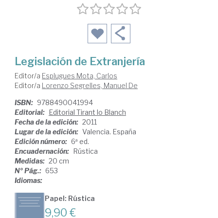
Legislación de Extranjería
Editor/a
Esplugues Mota, Carlos
Editor/a
Lorenzo Segrelles, Manuel De
ISBN:
9788490041994
Editorial:
Editorial Tirant lo Blanch
Fecha de la edición:
2011
Lugar de la edición:
Valencia. España
Edición número:
6ª ed.
Encuadernación:
Rústica
Medidas:
20 cm
Nº Pág.:
653
Idiomas:
Papel: Rústica
9,90 €