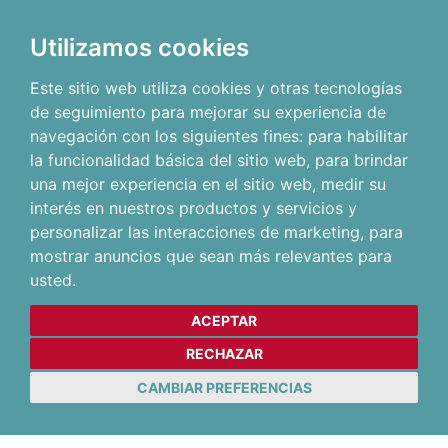
Utilizamos cookies
Este sitio web utiliza cookies y otras tecnologías
de seguimiento para mejorar su experiencia de
navegación con los siguientes fines:
para habilitar
la funcionalidad básica del sitio web
,
para brindar
una mejor experiencia en el sitio web
,
medir su
interés en nuestros productos y servicios y
personalizar las interacciones de marketing
,
para
mostrar anuncios que sean más relevantes para
usted
.
ACEPTAR
RECHAZAR
CAMBIAR PREFERENCIAS