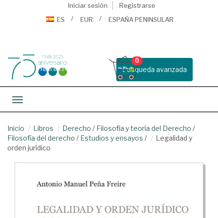
Iniciar sesión
Registrarse
ES
EUR
ESPAÑA PENINSULAR
0
Busqueda avanzada
Toggle navigation
Inicio
Libros
Derecho
/
Filosofía y teoría del Derecho
/
Filosofía del derecho
/
Estudios y ensayos
/
Legalidad y
orden jurídico